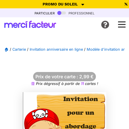
PROMO DU SOLEIL
particulier
professionnel
-30% de réduction avec le code
SUMMER26
pour envoyer des
cartes ensoleillées, jusqu'au 6 Août !
Envoyer des cartes
🏠
/
Carterie
/
Invitation anniversaire en ligne
/
Modèle d'invitation anni
Ne plus afficher
Prix de votre carte :
2,99
€
Prix dégressif à partir de
11
cartes !