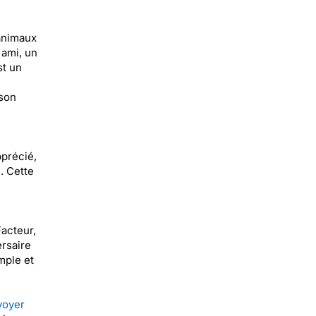
animaux
 ami, un
st un
 son
pprécié,
. Cette
acteur,
rsaire
mple et
voyer