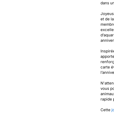
dans un
Joyeuse
et de la
membre 
excelle
d’aquar
anniver
Inspiré
apporte
renforç
carte é
l’anniv
N'atten
vous po
animaux
rapide 
Cette
j