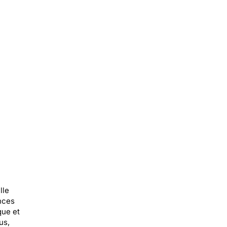
lle
ances
que et
us,