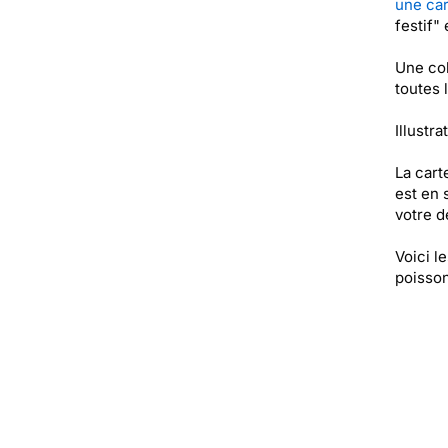
une car
festif"
Une col
toutes 
Illustra
La cart
est en 
votre de
Voici l
poisson,