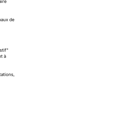
aire
maux de
tif"
t à
tations,