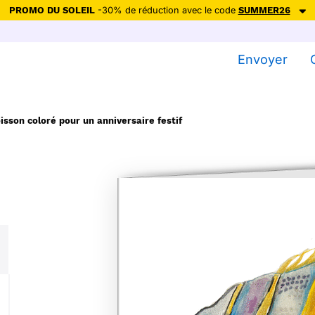
PROMO DU SOLEIL
-30% de réduction avec le code
SUMMER26
ction avec le code
SUMMER26
pour envoyer des cartes ensoleillées, jus
Envoyer
Envoyer des cartes
Ne plus afficher
isson coloré pour un anniversaire festif