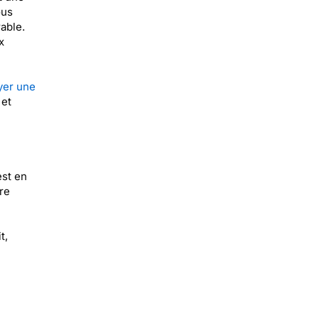
ous
able.
x
yer une
 et
est en
re
t,