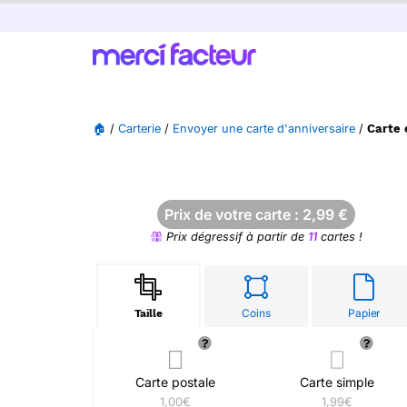
🏠
/
Carterie
/
Envoyer une carte d'anniversaire
/
Carte 
Prix de votre carte :
2,99
€
Prix dégressif à partir de
11
cartes !
Coins
Papier
Taille
Carte postale
Carte simple
1,00€
1,99€