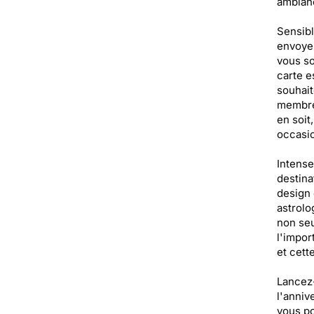
ambianc
Sensibl
envoyer
vous so
carte e
souhait
membre 
en soit
occasio
Intense
destina
design 
astrolo
non seu
l'impor
et cett
Lancez-
l'anniv
vous po