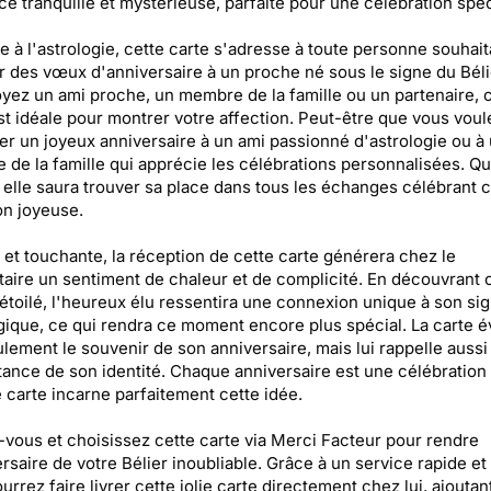
e tranquille et mystérieuse, parfaite pour une célébration spéc
e à l'astrologie, cette carte s'adresse à toute personne souhait
 des vœux d'anniversaire à un proche né sous le signe du Béli
yez un ami proche, un membre de la famille ou un partenaire, 
st idéale pour montrer votre affection. Peut-être que vous voul
er un joyeux anniversaire à un ami passionné d'astrologie ou à
de la famille qui apprécie les célébrations personnalisées. Quo
, elle saura trouver sa place dans tous les échanges célébrant c
n joyeuse.
 et touchante, la réception de cette carte générera chez le
taire un sentiment de chaleur et de complicité. En découvrant 
étoilé, l'heureux élu ressentira une connexion unique à son si
gique, ce qui rendra ce moment encore plus spécial. La carte 
lement le souvenir de son anniversaire, mais lui rappelle aussi
tance de son identité. Chaque anniversaire est une célébration 
e carte incarne parfaitement cette idée.
vous et choisissez cette carte via Merci Facteur pour rendre
ersaire de votre Bélier inoubliable. Grâce à un service rapide et 
urrez faire livrer cette jolie carte directement chez lui, ajoutan