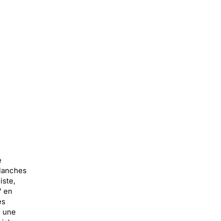
e
blanches
iste,
" en
es
e une