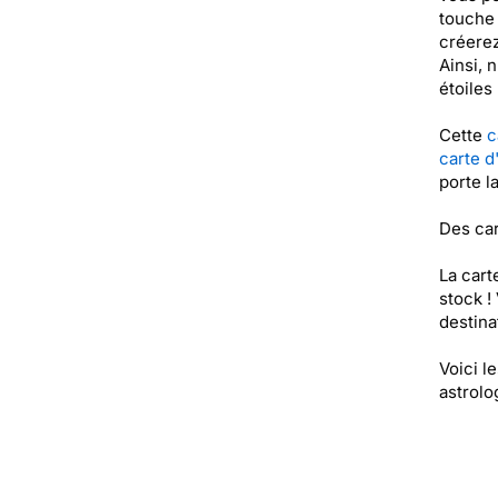
touche 
créere
Ainsi, 
étoiles 
Cette
c
carte d
porte l
Des car
La cart
stock !
destinat
Voici l
astrolo