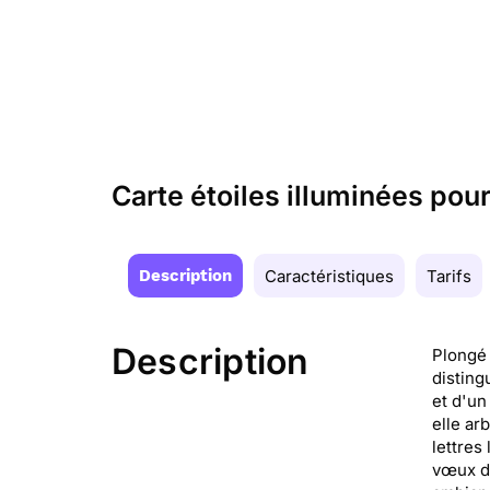
Carte étoiles illuminées pou
Description
Caractéristiques
Tarifs
Description
Plongé 
disting
et d'un
elle ar
lettres
vœux de