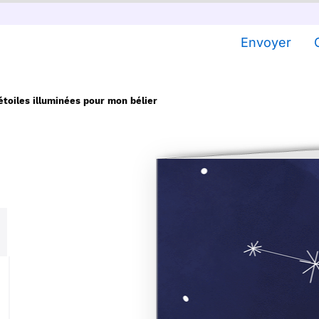
Envoyer
étoiles illuminées pour mon bélier