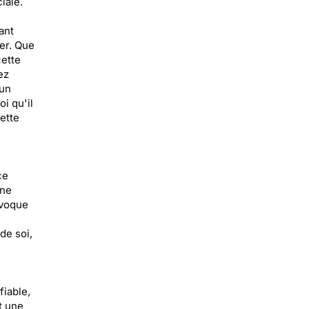
iale.
ant
er. Que
cette
ez
 un
i qu'il
ette
ce
gne
évoque
de soi,
fiable,
t une