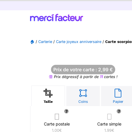
🏠
/
Carterie
/
Carte joyeux anniversaire
/
Carte scorpio
Prix de votre carte :
2,99
€
Prix dégressif à partir de
11
cartes !
Coins
Papier
Taille
Carte postale
Carte simple
1,00€
1,99€