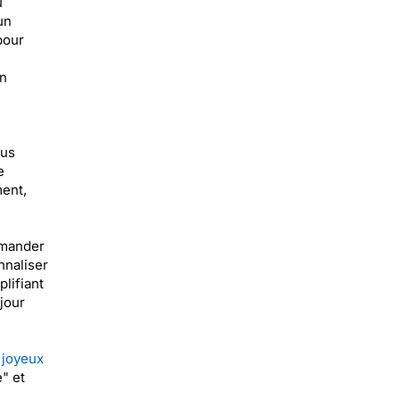
u
un
pour
on
ous
e
ment,
mmander
nnaliser
lifiant
 jour
 joyeux
é" et