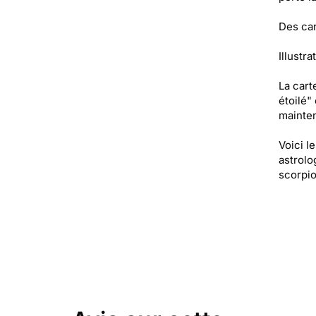
Des car
Illustra
La cart
étoilé"
mainten
Voici l
astrolo
scorpio