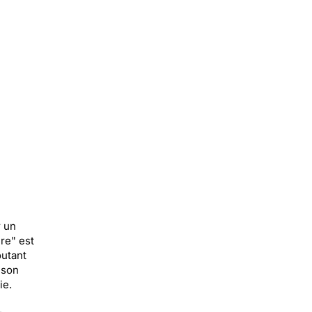
r un
re" est
outant
 son
ie.