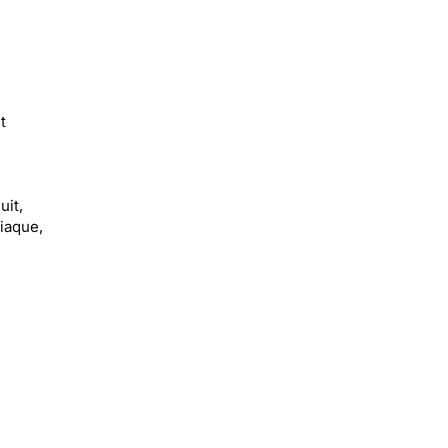
t
uit,
diaque,