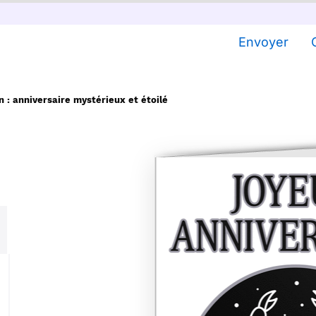
Envoyer
n : anniversaire mystérieux et étoilé