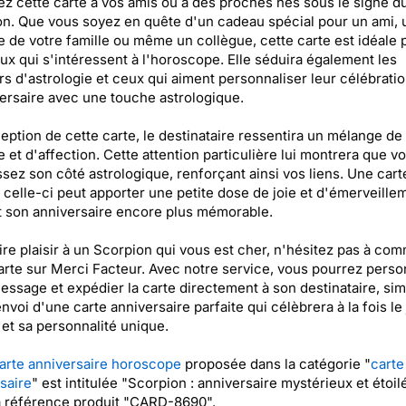
z cette carte à vos amis ou à des proches nés sous le signe d
n. Que vous soyez en quête d'un cadeau spécial pour un ami, 
de votre famille ou même un collègue, cette carte est idéale 
ux qui s'intéressent à l'horoscope. Elle séduira également les
s d'astrologie et ceux qui aiment personnaliser leur célébrati
ersaire avec une touche astrologique.
ception de cette carte, le destinataire ressentira un mélange de
e et d'affection. Cette attention particulière lui montrera que v
sez son côté astrologique, renforçant ainsi vos liens. Une cart
elle-ci peut apporter une petite dose de joie et d'émerveille
 son anniversaire encore plus mémorable.
ire plaisir à un Scorpion qui vous est cher, n'hésitez pas à co
arte sur Merci Facteur. Avec notre service, vous pourrez perso
essage et expédier la carte directement à son destinataire, simp
'envoi d'une carte anniversaire parfaite qui célèbrera à la fois le
 et sa personnalité unique.
arte anniversaire horoscope
proposée dans la catégorie "
carte
saire
" est intitulée "Scorpion : anniversaire mystérieux et étoil
a référence produit "CARD-8690".