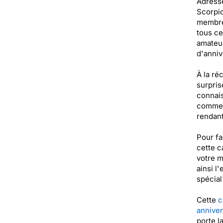
Adresse
Scorpio
membre 
tous ce
amateur
d'anniv
À la ré
surpris
connais
comme c
rendant
Pour fa
cette c
votre m
ainsi l
spécial
Cette
c
anniver
porte l