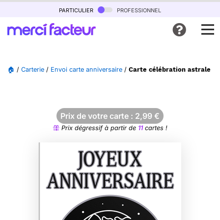
particulier
professionnel
🏠
/
Carterie
/
Envoi carte anniversaire
/
Carte célébration astrale p
Prix de votre carte :
2,99
€
Prix dégressif à partir de
11
cartes !