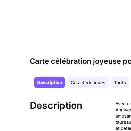
Carte célébration joyeuse p
Description
Caractéristiques
Tarifs
Description
Avec un
Anniver
amusant
taureau
et déte