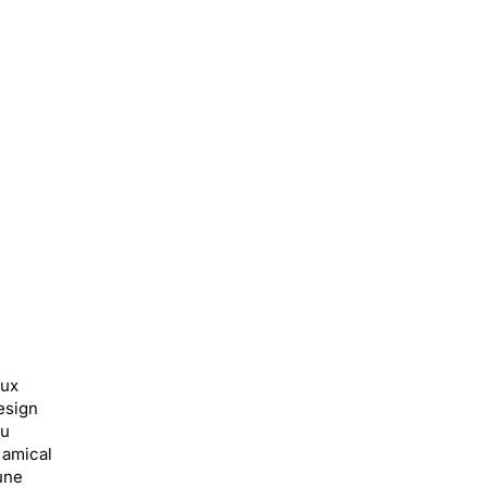
eux
esign
du
 amical
une