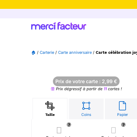
-30% de rédu
🏠
/
Carterie
/
Carte anniversaire
/
Carte célébration j
Prix de votre carte :
2,99
€
Prix dégressif à partir de
11
cartes !
Coins
Papier
Taille