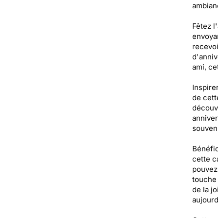
ambianc
Fêtez l
envoyan
recevoi
d'anniv
ami, ce
Inspire
de cett
découvr
anniver
souveni
Bénéfic
cette c
pouvez 
touche 
de la j
aujourd