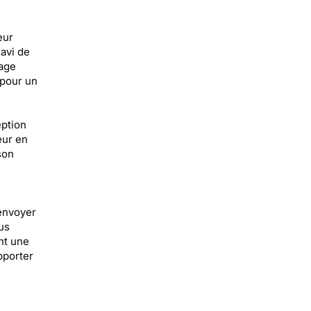
eur
avi de
sage
 pour un
eption
eur en
son
 envoyer
us
nt une
pporter