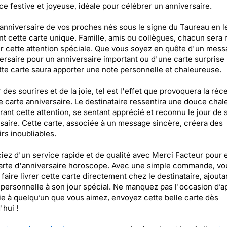
e festive et joyeuse, idéale pour célébrer un anniversaire.
'anniversaire de vos proches nés sous le signe du Taureau en l
t cette carte unique. Famille, amis ou collègues, chacun sera r
r cette attention spéciale. Que vous soyez en quête d'un mes
ersaire pour un anniversaire important ou d'une carte surprise
tte carte saura apporter une note personnelle et chaleureuse.
r des sourires et de la joie, tel est l'effet que provoquera la réc
e carte anniversaire. Le destinataire ressentira une douce chal
ant cette attention, se sentant apprécié et reconnu le jour de 
saire. Cette carte, associée à un message sincère, créera des
rs inoubliables.
iez d'un service rapide et de qualité avec Merci Facteur pour
arte d'anniversaire horoscope. Avec une simple commande, vo
faire livrer cette carte directement chez le destinataire, ajouta
personnelle à son jour spécial. Ne manquez pas l'occasion d’a
oie à quelqu’un que vous aimez, envoyez cette belle carte dès
'hui !