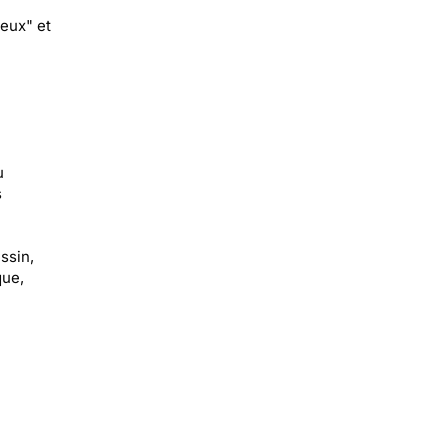
neux" et
u
s
ssin,
que,