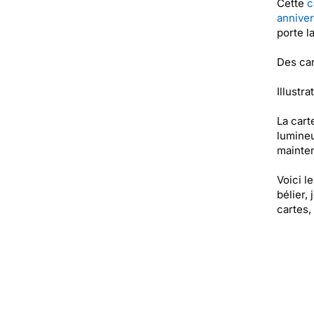
Cette
c
anniver
porte l
Des car
Illustr
La cart
lumineu
mainten
Voici l
bélier,
cartes,