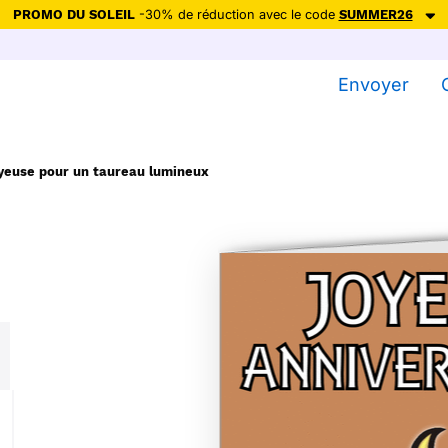
PROMO DU SOLEIL
-30% de réduction avec le code
SUMMER26
ction avec le code
SUMMER26
pour envoyer des cartes ensoleillées, jus
Envoyer
Envoyer des cartes
Ne plus afficher
oyeuse pour un taureau lumineux