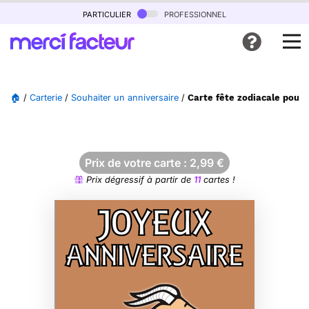
particulier
professionnel
🏠
/
Carterie
/
Souhaiter un anniversaire
/
Carte fête zodiacale pour
Prix de votre carte :
2,99
€
Prix dégressif à partir de
11
cartes !