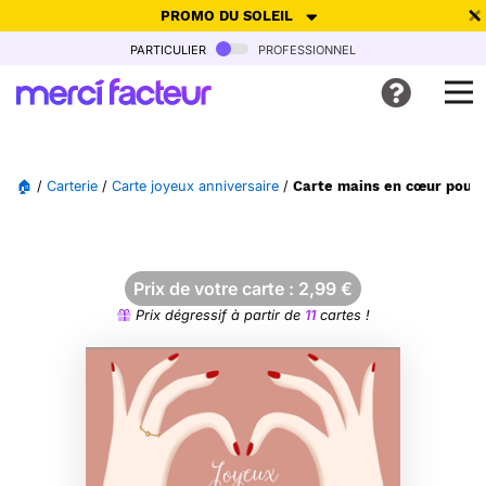
PROMO DU SOLEIL
particulier
professionnel
-30% de réduction avec le code
SUMMER26
pour envoyer des
cartes ensoleillées, jusqu'au 6 Août !
Envoyer des cartes
🏠
/
Carterie
/
Carte joyeux anniversaire
/
Carte mains en cœur pour 
Ne plus afficher
Prix de votre carte :
2,99
€
Prix dégressif à partir de
11
cartes !