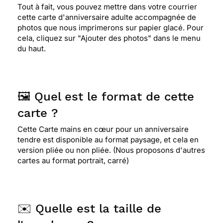
Tout à fait, vous pouvez mettre dans votre courrier
⭐⭐⭐⭐⭐ Le 21/12/2023 : Très belles cartes, joli
cette carte d'anniversaire adulte accompagnée de
design! Qualité top comme d’habitude. On
photos que nous imprimerons sur papier glacé. Pour
adooore, merci!
cela, cliquez sur "Ajouter des photos" dans le menu
du haut.
⭐⭐⭐⭐
Le 03/08/2023 : J’espère qu’elle arrivera
demain
🖼️ Quel est le format de cette
carte ?
⭐⭐⭐⭐
Le 23/05/2023 : Bien
Cette Carte mains en cœur pour un anniversaire
tendre est disponible au format paysage, et cela en
⭐⭐⭐⭐⭐ Le 01/03/2023 : Pas de suggestion carte
version pliée ou non pliée. (Nous proposons d'autres
au gout du jour
cartes au format portrait, carré)
⭐⭐⭐⭐⭐ Le 14/02/2023 : J'adore, merci
✉️ Quelle est la taille de