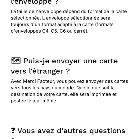
l'enveloppe ?
⭐⭐⭐⭐
Le 09/02/2023 : La photo que j'avais
choisie ne rentre pas dans l'emplacement joyeux
La taille de l'enveloppe dépend du format de la carte
anniveersaire , dommage ou bien je ne sais pas
sélectionnée. L'enveloppe sélectionnée sera
faire , merci en tout cas pour ce logiciel
toujours d'un format adapté à la carte (formats
d'enveloppes C4, C5, C6 ou carré).
⭐⭐⭐⭐⭐ Le 23/01/2023 : Pas besoin de prendre la
voiture et de risquer un PV, vous avez
parfaitement fait le travail c'est super, merci.
🗺️ Puis-je envoyer une carte
vers l'étranger ?
Avec Merci Facteur, vous pouvez envoyer des cartes
⭐⭐⭐⭐
Le 18/01/2023 : Carte anniversaire
vers tous les pays du monde. Quelle que soit la
conforme à l image et envoi rapide.
destination de votre carte, elle sera imprimée et
postée le jour même.
⭐⭐⭐⭐⭐ Le 24/12/2022 : Parfait : délai respecté
❓ Vous avez d'autres questions
⭐⭐⭐⭐⭐ Le 05/12/2022 : Parfait rien n'a redire !