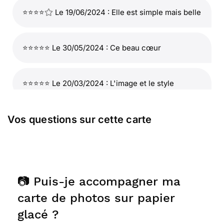
⭐⭐⭐⭐
Le 19/06/2024 : Elle est simple mais belle
⭐⭐⭐⭐⭐ Le 30/05/2024 : Ce beau cœur
⭐⭐⭐⭐⭐ Le 20/03/2024 : L'image et le style
Vos questions sur cette carte
⭐⭐⭐⭐⭐ Le 29/01/2024 : Nickel
⭐⭐⭐⭐⭐ Le 29/01/2024 : Style simple mais parfait
avec le coeur
📷 Puis-je accompagner ma
carte de photos sur papier
⭐⭐⭐⭐⭐ Le 26/01/2024 : Très bon site
glacé ?