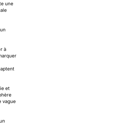
te une
éale
 un
r à
 marquer
daptent
ie et
sphère
e vague
 un