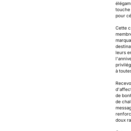
élégamm
touche 
pour cé
Cette c
membre 
marquan
destina
leurs e
l'anniv
privilé
à toutes
Recevoi
d'affec
de bonh
de chal
message
renforc
doux ra