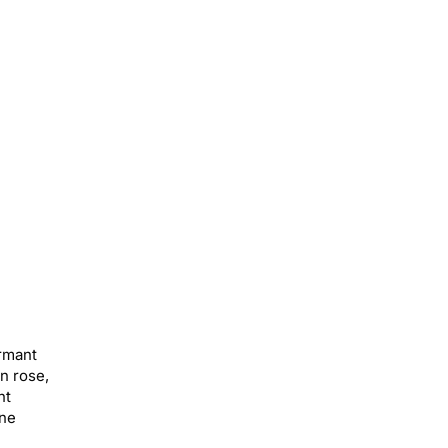
armant
n rose,
nt
une