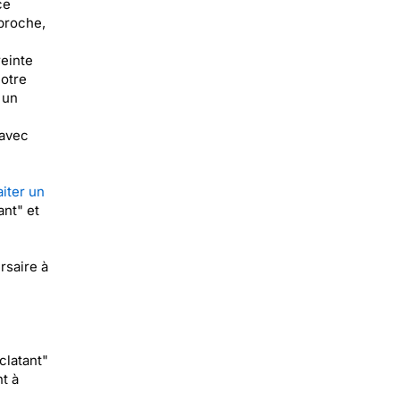
ce
proche,
einte
notre
'un
 avec
iter un
ant" et
rsaire à
clatant"
t à