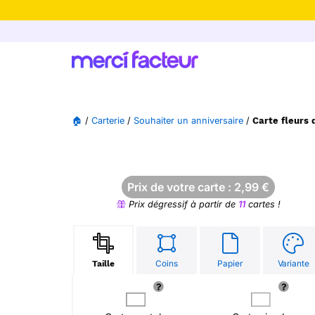
-30% de rédu
🏠
/
Carterie
/
Souhaiter un anniversaire
/
Carte fleurs 
Prix de votre carte :
2,99
€
Prix dégressif à partir de
11
cartes !
Coins
Papier
Variante
Taille