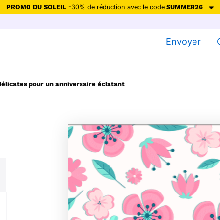
PROMO DU SOLEIL
-30% de réduction avec le code
SUMMER26
ction avec le code
SUMMER26
pour envoyer des cartes ensoleillées, jus
Envoyer
Envoyer des cartes
Ne plus afficher
délicates pour un anniversaire éclatant