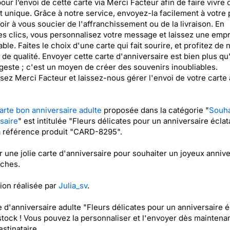
our l’envoi de cette carte via Merci Facteur afin de faire vivre 
unique. Grâce à notre service, envoyez-la facilement à votre 
oir à vous soucier de l'affranchissement ou de la livraison. En
s clics, vous personnalisez votre message et laissez une empr
le. Faites le choix d'une carte qui fait sourire, et profitez de 
 de qualité. Envoyer cette carte d'anniversaire est bien plus qu
geste ; c'est un moyen de créer des souvenirs inoubliables.
sez Merci Facteur et laissez-nous gérer l'envoi de votre carte
arte bon anniversaire adulte
proposée dans la catégorie "
Souha
saire
" est intitulée "Fleurs délicates pour un anniversaire éclat
a référence produit "CARD-8295".
 une jolie carte d'anniversaire pour souhaiter un joyeux annive
oches.
tion réalisée par
Julia_sv
.
e d'anniversaire adulte "Fleurs délicates pour un anniversaire é
stock ! Vous pouvez la personnaliser et l'envoyer dès maintenan
stinataire...