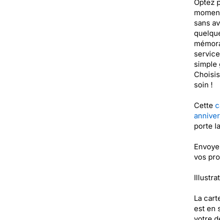
Optez p
moment 
sans av
quelque
mémorab
service
simple 
Choisis
soin !
Cette
c
anniver
porte l
Envoyer
vos pr
Illustra
La cart
est en 
votre de