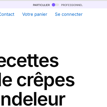
particulier
professionnel
Contact
Votre panier
Se connecter
ecettes
de crêpes
andeleur