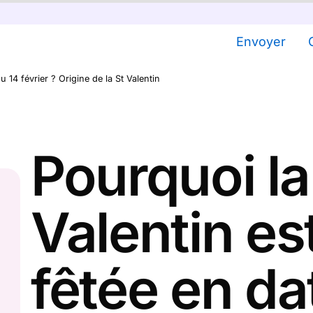
Envoyer
u 14 février ? Origine de la St Valentin
Pourquoi la
Valentin est
fêtée en da