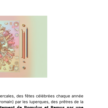
upercales, des fêtes célébrées chaque année
 romain) par les luperques, des prêtres de la
laitement de Romulus et Remus par une