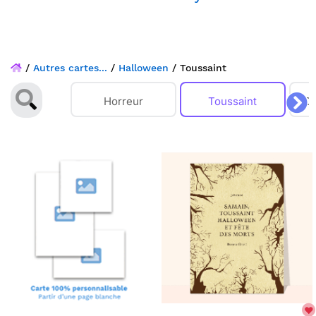
/
Autres cartes...
/
Halloween
/
Toussaint
Horreur
Toussaint
Ca