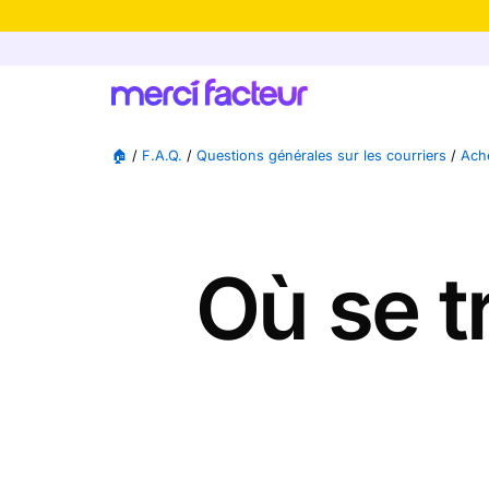
-30% de rédu
🏠
/
F.A.Q.
/
Questions générales sur les courriers
/
Ache
Où se t