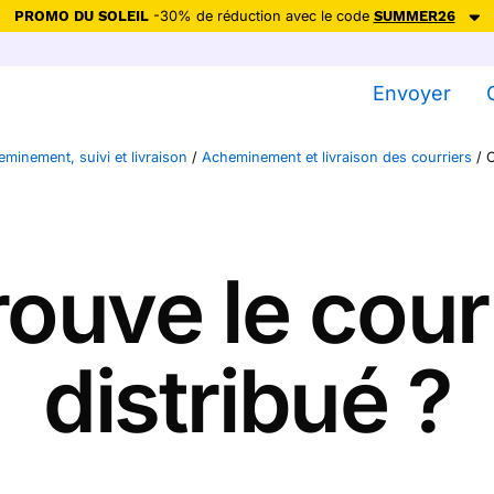
PROMO DU SOLEIL
-30% de réduction avec le code
SUMMER26
ction avec le code
SUMMER26
pour envoyer des cartes ensoleillées, jus
Envoyer
Envoyer des cartes
minement, suivi et livraison
/
Acheminement et livraison des courriers
/
O
Ne plus afficher
rouve le cour
distribué ?