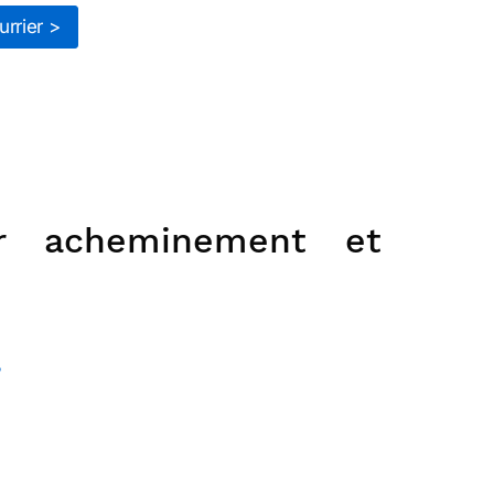
rrier >
ur acheminement et
?