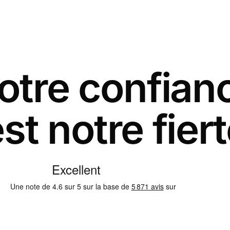
otre confian
st notre fier