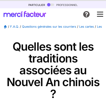
particulier
professionnel
🏠
/
F.A.Q.
/
Questions générales sur les courriers
/
Les cartes
/
Les ca
Quelles sont les
traditions
associées au
Nouvel An chinois
?