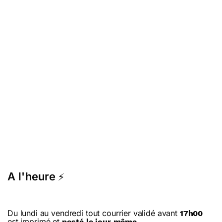
A l'heure
⚡
Du lundi au vendredi tout courrier validé avant
17h00
est imprimé et
.
posté le jour même