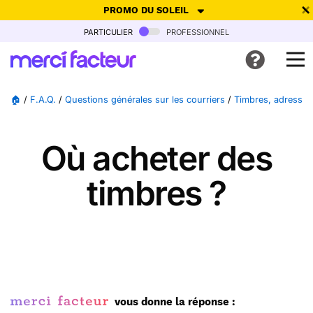
PROMO DU SOLEIL
particulier
professionnel
-30% de réduction avec le code
SUMMER26
pour envoyer des
cartes ensoleillées, jusqu'au 6 Août !
Envoyer des cartes
🏠
/
F.A.Q.
/
Questions générales sur les courriers
/
Timbres, adresses
Ne plus afficher
Où acheter des
timbres ?
vous donne la réponse :