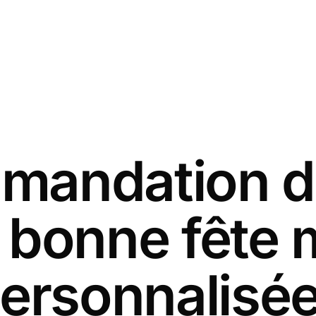
andation d
s bonne fête
ersonnalisé