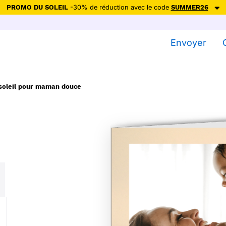
PROMO DU SOLEIL
-30% de réduction avec le code
SUMMER26
ction avec le code
SUMMER26
pour envoyer des cartes ensoleillées, jus
Envoyer
Envoyer des cartes
Ne plus afficher
soleil pour maman douce