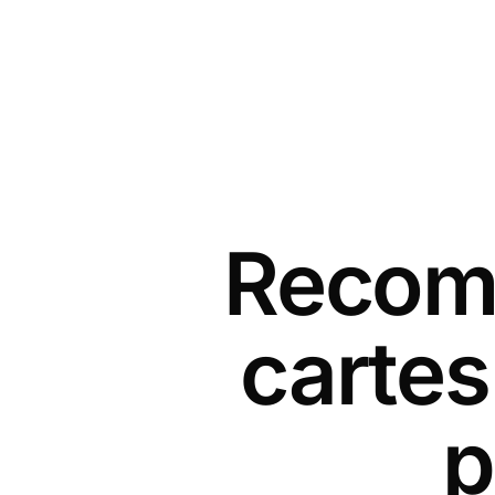
Recomm
carte
p