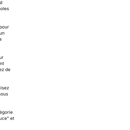
d
boles
 pour
 un
a
ur
nt
rez de
lisez
nous
égorie
uce" et