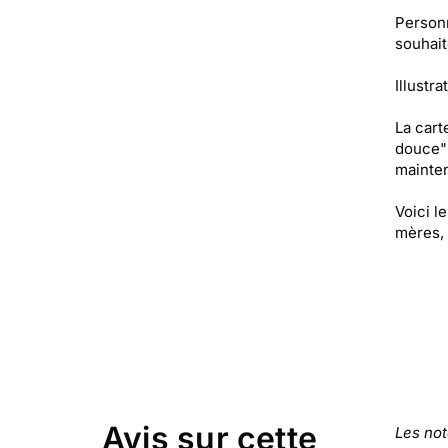
Personn
souhait
Illustra
La cart
douce" 
mainten
Voici l
mères, 
Avis sur cette
Les no