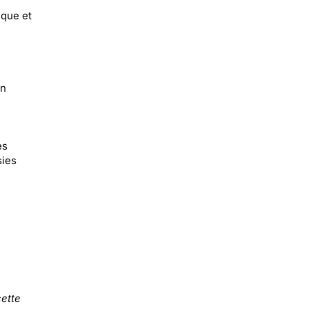
ique et
an
es
sies
ette