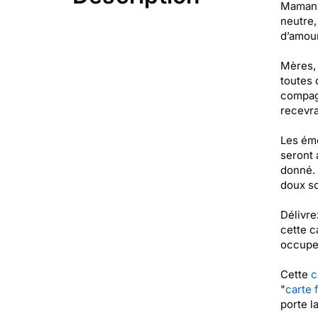
Maman" 
neutre,
d’amour
Mères, 
toutes 
compagn
recevra
Les émo
seront 
donné. 
doux so
Délivre
cette c
occuper
Cette
c
"
carte
porte l