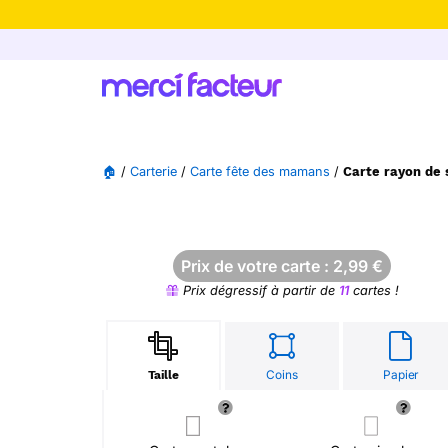
-30% de rédu
🏠
/
Carterie
/
Carte fête des mamans
/
Carte rayon de 
Prix de votre carte :
2,99
€
Prix dégressif à partir de
11
cartes !
Coins
Papier
Taille