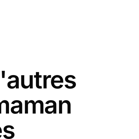
'autres
 maman
es