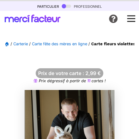
particulier
professionnel
🏠
/
Carterie
/
Carte fête des mères en ligne
/
Carte fleurs violettes
Prix de votre carte :
2,99
€
Prix dégressif à partir de
11
cartes !