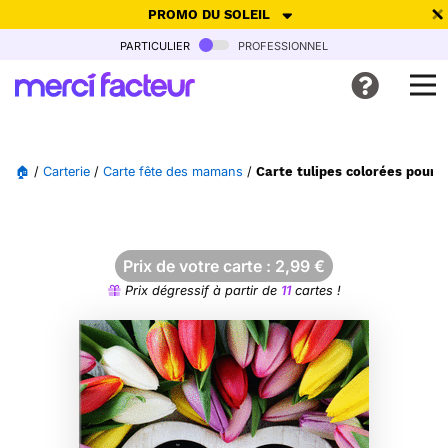
PROMO DU SOLEIL
particulier
professionnel
-30% de réduction avec le code
SUMMER26
pour envoyer des
cartes ensoleillées, jusqu'au 6 Août !
Envoyer des cartes
🏠
/
Carterie
/
Carte fête des mamans
/
Carte tulipes colorées pour
Ne plus afficher
Prix de votre carte :
2,99
€
Prix dégressif à partir de
11
cartes !