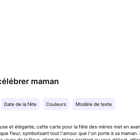
 célébrer maman
Date de la fête
Couleurs
Modèle de texte
se et élégante, cette carte pour la fête des mères met en ava
que fleur, symbolisant tout l'amour que l'on porte à sa maman.
 vives de la fleur, allant du blanc éclatant au rose délicat, attir