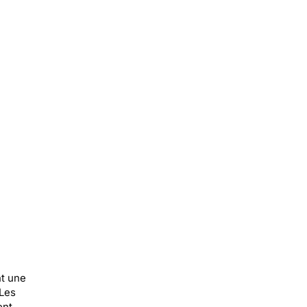
nt une
 Les
ent