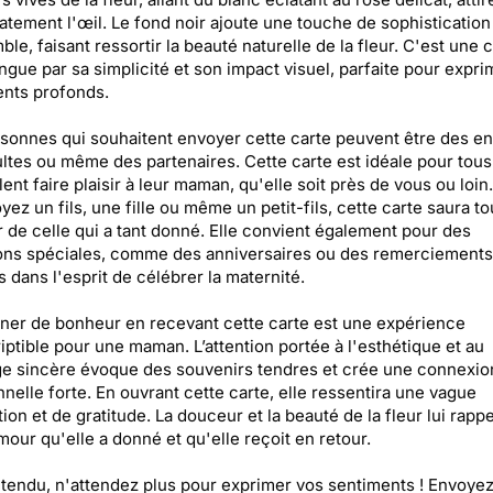
tement l'œil. Le fond noir ajoute une touche de sophistication
ble, faisant ressortir la beauté naturelle de la fleur. C'est une c
ingue par sa simplicité et son impact visuel, parfaite pour expr
nts profonds.
sonnes qui souhaitent envoyer cette carte peuvent être des en
ltes ou même des partenaires. Cette carte est idéale pour tou
lent faire plaisir à leur maman, qu'elle soit près de vous ou loin
yez un fils, une fille ou même un petit-fils, cette carte saura t
 de celle qui a tant donné. Elle convient également pour des
ons spéciales, comme des anniversaires ou des remerciements
s dans l'esprit de célébrer la maternité.
ner de bonheur en recevant cette carte est une expérience
iptible pour une maman. L’attention portée à l'esthétique et au
e sincère évoque des souvenirs tendres et crée une connexio
nelle forte. En ouvrant cette carte, elle ressentira une vague
tion et de gratitude. La douceur et la beauté de la fleur lui rapp
amour qu'elle a donné et qu'elle reçoit en retour.
tendu, n'attendez plus pour exprimer vos sentiments ! Envoyez