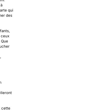
 à
arte qui
imer des
fants,
s ceux
. Que
oucher
,
n
elleront
 cette