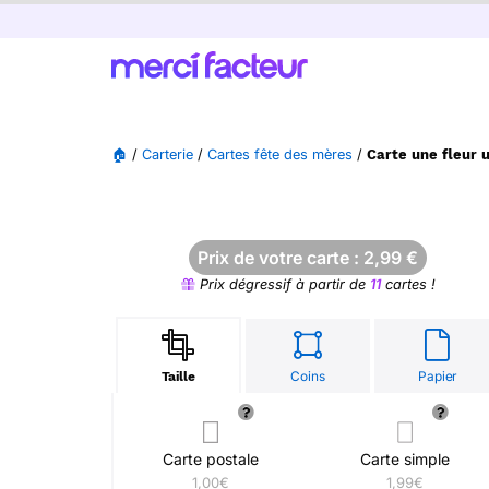
🏠
/
Carterie
/
Cartes fête des mères
/
Carte une fleur 
Prix de votre carte :
2,99
€
Prix dégressif à partir de
11
cartes !
Coins
Papier
Taille
Carte postale
Carte simple
1,00€
1,99€