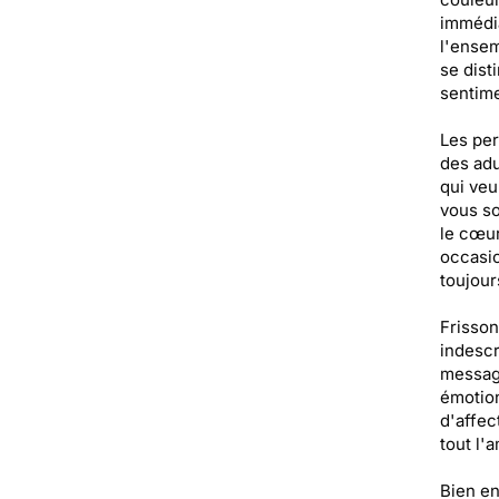
immédia
l'ensem
se dist
sentime
Les per
des adu
qui veu
vous so
le cœur
occasi
toujour
Frisson
indescr
messag
émotion
d'affec
tout l'
Bien en