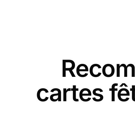
Recomm
cartes f