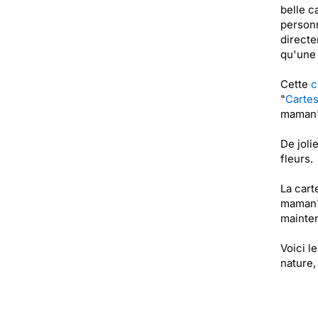
belle c
personn
directe
qu'une 
Cette
c
"
Cartes
maman" 
De joli
fleurs.
La cart
maman" 
mainten
Voici l
nature,