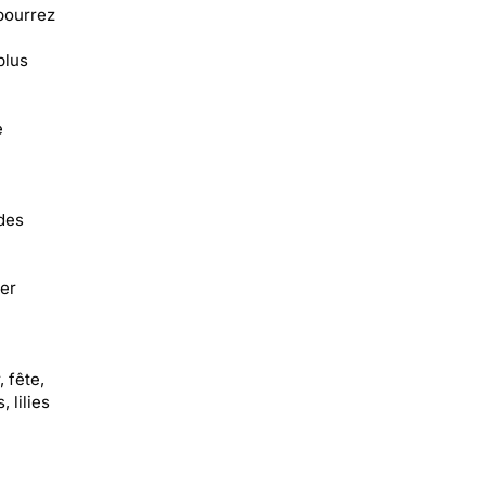
 pourrez
plus
e
 des
er
 fête,
 lilies