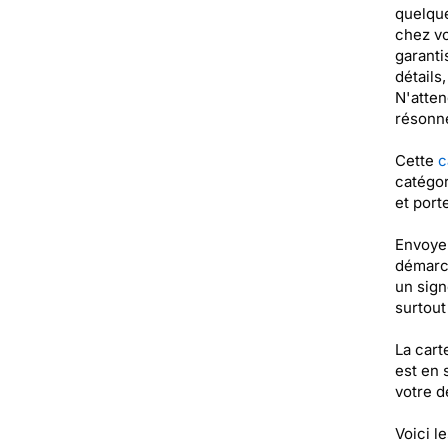
quelque
chez vo
garanti
détails
N'atten
résonne
Cette
c
catégor
et port
Envoyer
démarch
un sign
surtou
La cart
est en 
votre de
Voici l