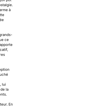
stalgie.
harme à
tte
née
 grands-
Que ce
 apporte
atif,
res
eption
ouché
 lui
de la
nts.
teur. En