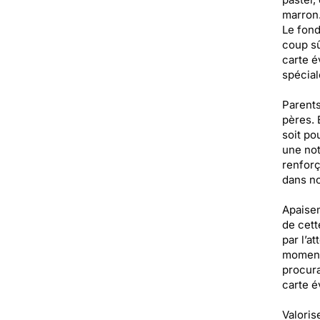
marron.
Le fond
coup sû
carte é
spécial
Parents
pères. 
soit po
une not
renforç
dans no
Apaisem
de cett
par l’a
moments
procura
carte é
Valoris