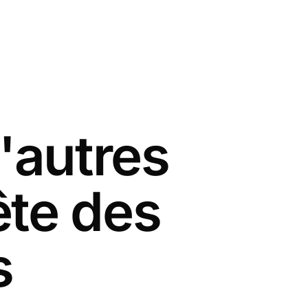
'autres
ête des
s