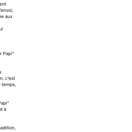
ent
’envoi,
ée aux
ui
r Papi"
e
n, c’est
e temps,
Papi"
t à
adition,