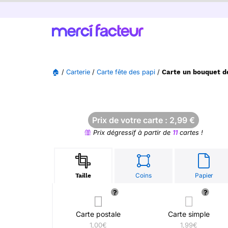
🏠
/
Carterie
/
Carte fête des papi
/
Carte un bouquet de
Prix de votre carte :
2,99
€
Prix dégressif à partir de
11
cartes !
Coins
Papier
Taille
Carte postale
Carte simple
1,00€
1,99€