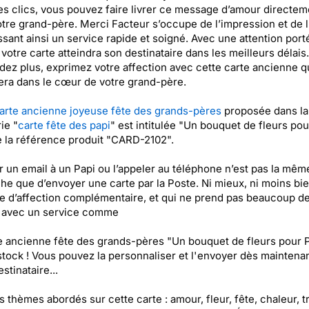
s clics, vous pouvez faire livrer ce message d’amour directem
tre grand-père. Merci Facteur s’occupe de l’impression et de l
ssant ainsi un service rapide et soigné. Avec une attention port
, votre carte atteindra son destinataire dans les meilleurs délais.
dez plus, exprimez votre affection avec cette carte ancienne q
ra dans le cœur de votre grand-père.
arte ancienne joyeuse fête des grands-pères
proposée dans la
ie "
carte fête des papi
" est intitulée "Un bouquet de fleurs pou
e la référence produit "CARD-2102".
 un email à un Papi ou l’appeler au téléphone n’est pas la mêm
e que d’envoyer une carte par la Poste. Ni mieux, ni moins bie
e d’affection complémentaire, et qui ne prend pas beaucoup d
t avec un service comme
e ancienne fête des grands-pères "Un bouquet de fleurs pour 
stock ! Vous pouvez la personnaliser et l'envoyer dès maintenan
stinataire...
es thèmes abordés sur cette carte : amour, fleur, fête, chaleur, tr