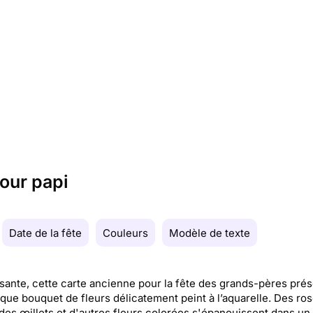
our papi
Date de la fête
Couleurs
Modèle de texte
sante, cette carte ancienne pour la fête des grands-pères pré
que bouquet de fleurs délicatement peint à l’aquarelle. Des ro
 des œillets et d'autres fleurs colorées s'épanouissent dans un j