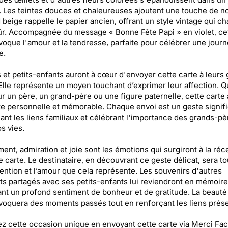
 Les teintes douces et chaleureuses ajoutent une touche de no
 beige rappelle le papier ancien, offrant un style vintage qui c
r. Accompagnée du message « Bonne Fête Papi » en violet, ce
voque l'amour et la tendresse, parfaite pour célébrer une jour
e.
 et petits-enfants auront à cœur d'envoyer cette carte à leurs
Elle représente un moyen touchant d’exprimer leur affection. 
ur un père, un grand-père ou une figure paternelle, cette carte
e personnelle et mémorable. Chaque envoi est un geste signific
ant les liens familiaux et célébrant l'importance des grands-pè
s vies.
ent, admiration et joie sont les émotions qui surgiront à la réc
e carte. Le destinataire, en découvrant ce geste délicat, sera t
ttention et l’amour que cela représente. Les souvenirs d'autres
 partagés avec ses petits-enfants lui reviendront en mémoire,
nt un profond sentiment de bonheur et de gratitude. La beauté 
voquera des moments passés tout en renforçant les liens prése
ez cette occasion unique en envoyant cette carte via Merci Fac