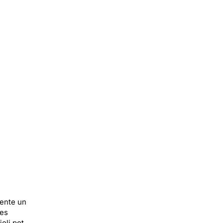
sente un
ses
oli pot