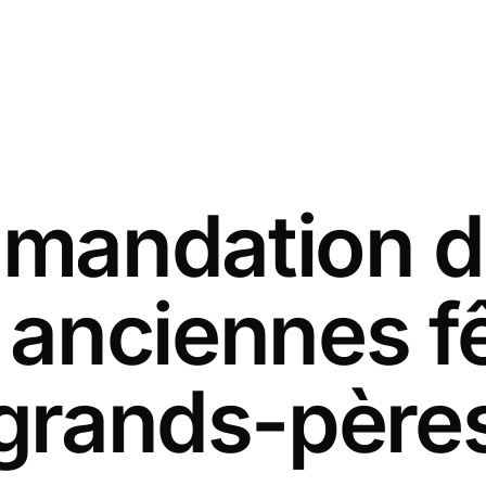
andation d
 anciennes f
grands-père