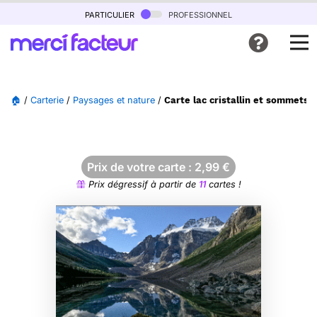
particulier
professionnel
🏠
/
Carterie
/
Paysages et nature
/
Carte lac cristallin et sommets 
Prix de votre carte :
2,99
€
Prix dégressif à partir de
11
cartes !