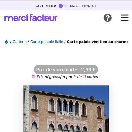
particulier
professionnel
🏠
/
Carterie
/
Carte postale Italie
/
Carte palais vénitien au charme 
Prix de votre carte :
2,99
€
Prix dégressif à partir de
11
cartes !