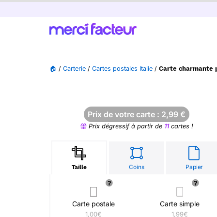
🏠
/
Carterie
/
Cartes postales Italie
/
Carte charmante 
Prix de votre carte :
2,99
€
Prix dégressif à partir de
11
cartes !
Coins
Papier
Taille
Carte postale
Carte simple
1,00€
1,99€