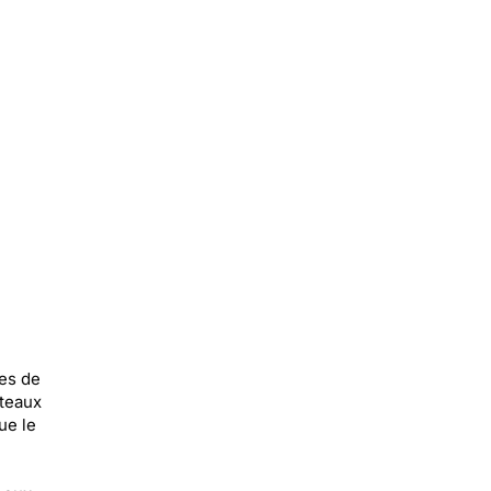
tes de
ateaux
ue le