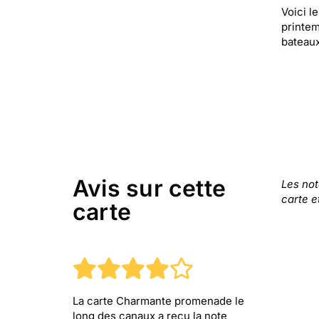
Voici l
printem
bateaux
Avis sur cette
Les no
carte e
carte
La carte Charmante promenade le
long des canaux
a reçu la note