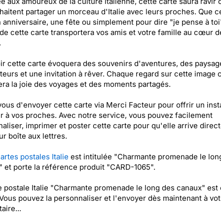
e aux amoureux de la culture italienne, cette carte saura ravir
haitent partager un morceau d'Italie avec leurs proches. Que ce
 anniversaire, une fête ou simplement pour dire "je pense à toi
 de cette carte transportera vos amis et votre famille au cœur d
.
r cette carte évoquera des souvenirs d'aventures, des paysag
eurs et une invitation à rêver. Chaque regard sur cette image 
era la joie des voyages et des moments partagés.
ous d'envoyer cette carte via Merci Facteur pour offrir un inst
 à vos proches. Avec notre service, vous pouvez facilement
aliser, imprimer et poster cette carte pour qu'elle arrive dire
ur boîte aux lettres.
artes postales Italie
est intitulée "Charmante promenade le lon
 et porte la référence produit "CARD-1065".
e postale Italie "Charmante promenade le long des canaux" est
 Vous pouvez la personnaliser et l'envoyer dès maintenant à vot
aire...