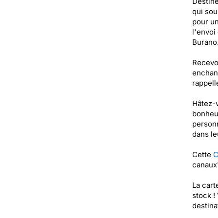
Destiné
qui sou
pour un
l'envoi
Burano
Recevoi
enchant
rappell
Hâtez-v
bonheur
personn
dans le
Cette
C
canaux"
La cart
stock !
destinat