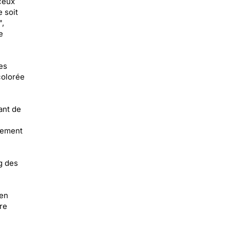
 ceux
 soit
",
e
es
colorée
ant de
ctement
g des
 en
re