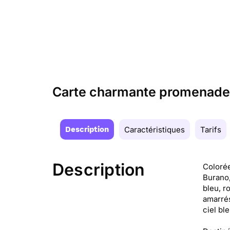
Carte charmante promenade 
Description
Caractéristiques
Tarifs
Description
Colorée
Burano,
bleu, r
amarrés
ciel bl