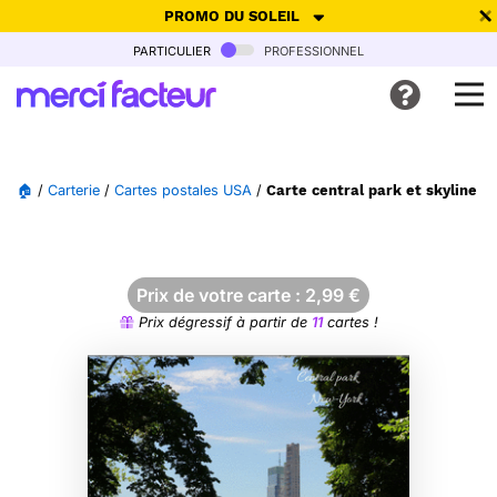
PROMO DU SOLEIL
particulier
professionnel
-30% de réduction avec le code
SUMMER26
pour envoyer des
cartes ensoleillées, jusqu'au 6 Août !
Envoyer des cartes
🏠
/
Carterie
/
Cartes postales USA
/
Carte central park et skyline d
Ne plus afficher
Prix de votre carte :
2,99
€
Prix dégressif à partir de
11
cartes !