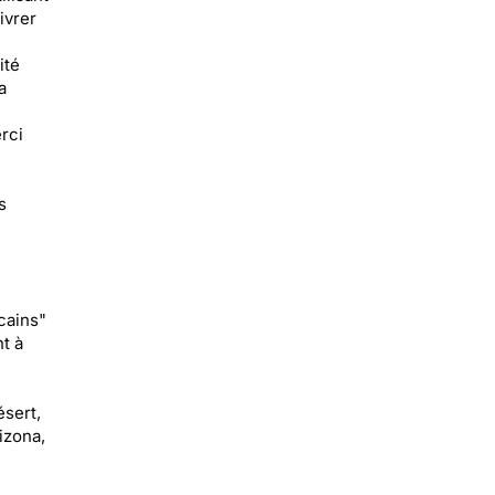
ivrer
ité
a
rci
s
cains"
t à
ésert,
izona,