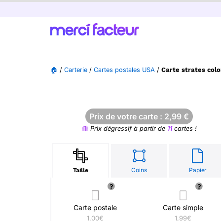
🏠
/
Carterie
/
Cartes postales USA
/
Carte strates col
Prix de votre carte :
2,99
€
Prix dégressif à partir de
11
cartes !
Coins
Papier
Taille
Carte postale
Carte simple
1,00€
1,99€