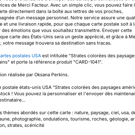
vices de Merci Facteur. Avec un simple clic, vous pouvez faire l
arte directement dans la boîte aux lettres de vos proches,
gnée d’un message personnel. Notre service assure une qual
e et une livraison rapide, pour que chaque carte postale soit à l
 des émotions que vous souhaitez transmettre. Envoyer cette
que carte des États-Unis sera un geste apprécié, et grâce à Me
, votre message trouvera sa destination sans tracas.
artes postales USA
est intitulée "Strates colorées des paysage
ins" et porte la référence produit "CARD-1041".
ation réalisée par Oksana Perkins.
e postale états-unis USA "Strates colorées des paysages améri
stock ! Vous pouvez la personnaliser et l'envoyer dès maintenan
stinataire...
es thèmes abordés sur cette carte : nature, paysage, ciel, usa, d
jaune, photographie, ondulations, tourisme, roches, géologie, ar
on, strates, scénicité