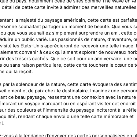
que du pays, notamment celle de sites comme The Wave en Ar
détail de cette carte invite à admirer ces merveilles naturelles
ntant la majesté du paysage américain, cette carte est parfait
ersonne souhaitant partager un moment de beauté. Que vous s
ou que vous souhaitiez simplement surprendre un ami, cette c
éduire un public varié. Les passionnés de nature, d'aventure, 
 visité les États-Unis apprécieront de recevoir une telle image. 
alement convenir à ceux qui aiment explorer de nouveaux hori
ir des trésors cachés. Que ce soit pour un anniversaire, une 
e ou sans raison particulière, cette carte touchera le cœur de 
e qui la reçoit.
e par la splendeur de la nature, cette carte évoquera des senti
eillement et de paix chez le destinataire. Imaginez une person
ant ce beau paysage, ressentant une connexion avec la nature 
morant un voyage marquant ou en espérant visiter cet endroit 
eur des couleurs et l'immensité du paysage inciteront à la réfle
anquillité, rendant chaque envoi d'une telle carte mémorable et
t.
-vous à la tendance d’envoyer des cartes personnalisées en uti