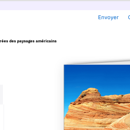
Envoyer
orées des paysages américains