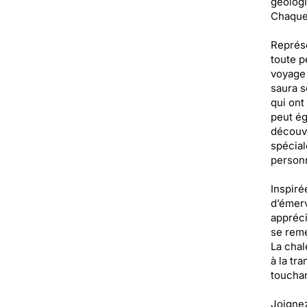
géologi
Chaque 
Représe
toute p
voyage 
saura s
qui ont
peut ég
découvr
spécial
personn
Inspiré
d’émerv
appréci
se remé
La chal
à la tr
touchan
Joignez