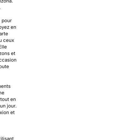
izona.
.
e pour
oyez en
arte
ou ceux
Elle
zons et
occasion
toute
ments
ne
tout en
un jour.
xion et
lisant