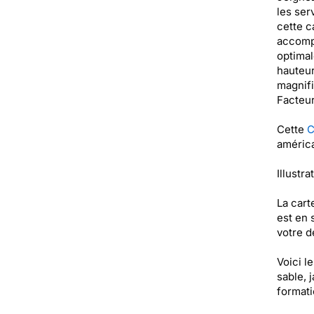
les ser
cette c
accompa
optimal
hauteur
magnifi
Facteur
Cette
C
américa
Illustr
La cart
est en 
votre de
Voici l
sable, 
formati