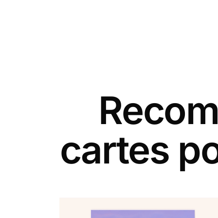
Recomm
cartes p