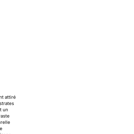
t attiré
strates
t un
raste
relle
se