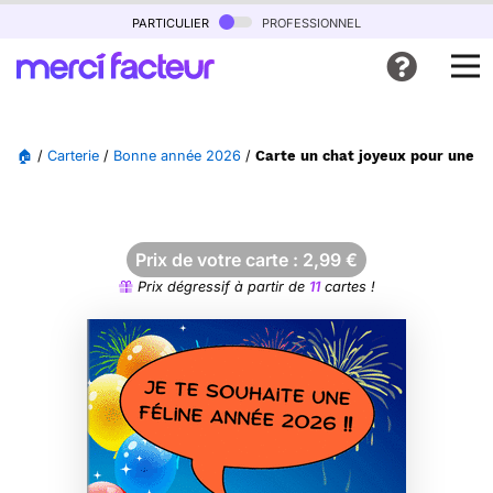
particulier
professionnel
🏠
/
Carterie
/
Bonne année 2026
/
Carte un chat joyeux pour une a
Prix de votre carte :
2,99
€
Prix dégressif à partir de
11
cartes !