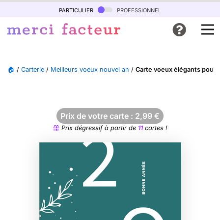
particulier
professionnel
🏠
/
Carterie
/
Meilleurs voeux nouvel an
/
Carte voeux élégants pour a
Prix de votre carte :
2,99
€
Prix dégressif à partir de
11
cartes !