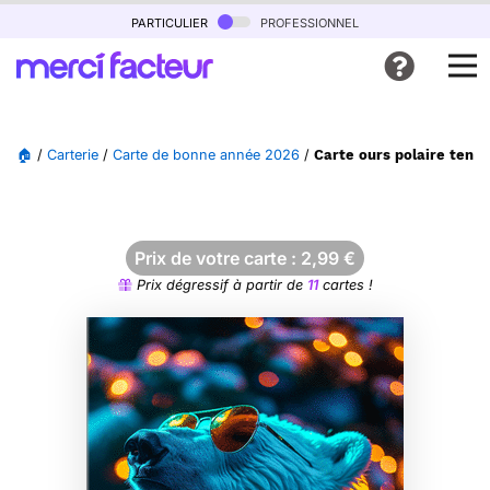
particulier
professionnel
🏠
/
Carterie
/
Carte de bonne année 2026
/
Carte ours polaire tend
Prix de votre carte :
2,99
€
Prix dégressif à partir de
11
cartes !