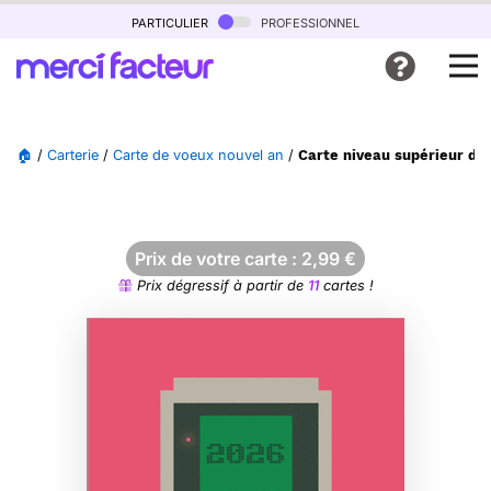
particulier
professionnel
🏠
/
Carterie
/
Carte de voeux nouvel an
/
Carte niveau supérieur de
Prix de votre carte :
2,99
€
Prix dégressif à partir de
11
cartes !