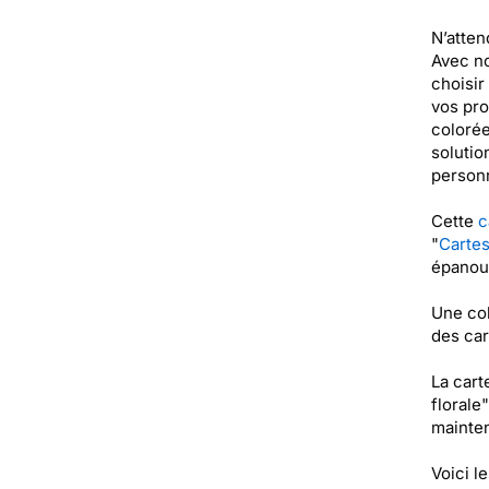
N’atten
Avec no
choisir
vos pro
colorée
solutio
personn
Cette
c
"
Carte
épanoui
Une col
des car
La cart
florale
mainten
Voici l