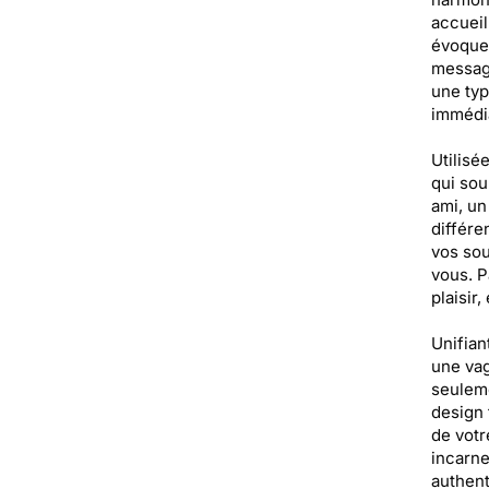
accueil
évoquen
message
une typ
immédia
Utilisé
qui sou
ami, un
différe
vos sou
vous. P
plaisir
Unifian
une vag
seuleme
design 
de votr
incarne
authent