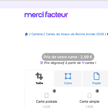
🏠
/
Carterie
/
Cartes de Voeux de Bonne Année 2026
/
Prix de votre carte :
2,99
€
Prix dégressif à partir de
11
cartes !
Coins
Papier
Taille
Carte postale
Carte simple
1,00€
1,99€