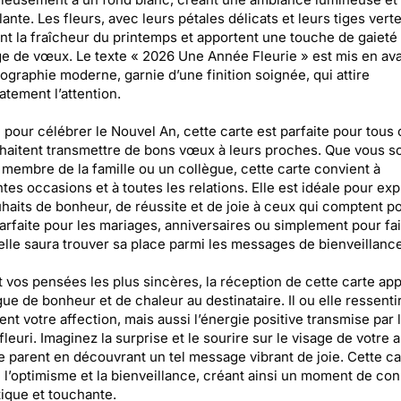
lante. Les fleurs, avec leurs pétales délicats et leurs tiges verte
t la fraîcheur du printemps et apportent une touche de gaieté
 de vœux. Le texte « 2026 Une Année Fleurie » est mis en av
ographie moderne, garnie d’une finition soignée, qui attire
tement l’attention.
e pour célébrer le Nouvel An, cette carte est parfaite pour tous
haitent transmettre de bons vœux à leurs proches. Que vous s
 membre de la famille ou un collègue, cette carte convient à
ntes occasions et à toutes les relations. Elle est idéale pour ex
haits de bonheur, de réussite et de joie à ceux qui comptent p
arfaite pour les mariages, anniversaires ou simplement pour fa
, elle saura trouver sa place parmi les messages de bienveillance
t vos pensées les plus sincères, la réception de cette carte ap
ue de bonheur et de chaleur au destinataire. Il ou elle ressenti
nt votre affection, mais aussi l’énergie positive transmise par 
fleuri. Imaginez la surprise et le sourire sur le visage de votre 
e parent en découvrant un tel message vibrant de joie. Cette ca
 l’optimisme et la bienveillance, créant ainsi un moment de co
ique et touchante.