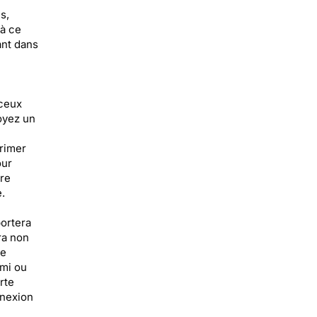
s,
 à ce
ant dans
 ceux
oyez un
primer
our
ire
.
portera
ra non
le
ami ou
rte
nnexion