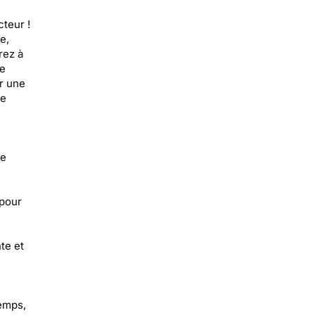
teur !
e,
rez à
te
r une
he
ée
 pour
te et
temps,