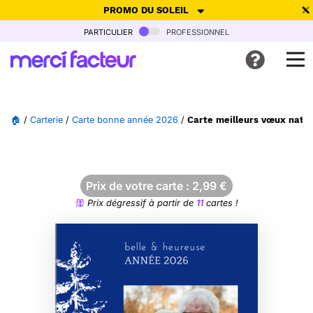
PROMO DU SOLEIL
particulier
professionnel
-30% de réduction avec le code
SUMMER26
pour envoyer des
cartes ensoleillées, jusqu'au 6 Août !
Envoyer des cartes
🏠
/
Carterie
/
Carte bonne année 2026
/
Carte meilleurs vœux natur
Ne plus afficher
Prix de votre carte :
2,99
€
Prix dégressif à partir de
11
cartes !