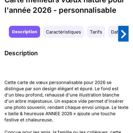
l'année 2026 - personnalisable
Description
Caractéristiques
Tarifs
Date de la
Description
Cette carte de vœux personnalisable pour 2026 se
distingue par son design élégant et épuré. Le fond est
d'un bleu profond, rehaussé d'une illustration blanche
d'un arbre majestueux. Un espace vide permet d'insérer
une photo souvenir, rendant chaque envoi unique. Le texte
« belle & heureuse ANNEE 2026 » ajoute une touche
festive et chaleureuse.
Conçue pour les amis, la famille ou les collègues, cette