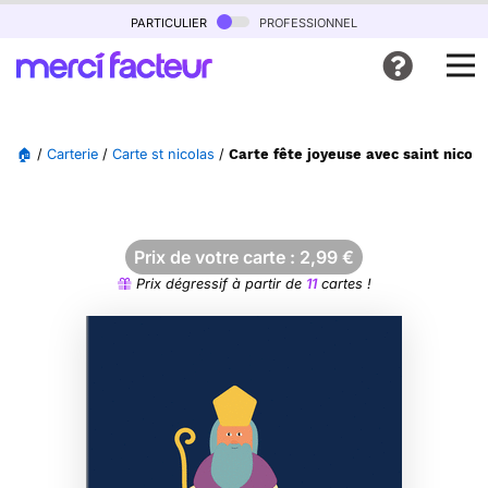
particulier
professionnel
🏠
/
Carterie
/
Carte st nicolas
/
Carte fête joyeuse avec saint nicola
Prix de votre carte :
2,99
€
Prix dégressif à partir de
11
cartes !