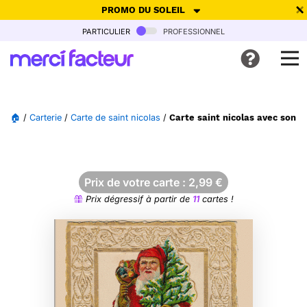
PROMO DU SOLEIL
particulier
professionnel
-30% de réduction avec le code
SUMMER26
pour envoyer des
cartes ensoleillées, jusqu'au 6 Août !
Envoyer des cartes
🏠
/
Carterie
/
Carte de saint nicolas
/
Carte saint nicolas avec son s
Ne plus afficher
Prix de votre carte :
2,99
€
Prix dégressif à partir de
11
cartes !