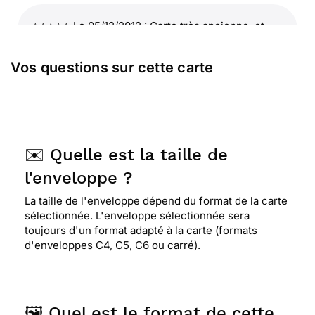
⭐⭐⭐⭐⭐ Le 05/12/2012 : Carte très ancienne, et
très jolie.
Vos questions sur cette carte
⭐⭐⭐⭐⭐ Le 05/12/2012 : Ce modéle de carte me
ramène à mon enfance.... mais c'est un peu
compliqué pour déplacer le texte, repartir à la
ligne...dommage. mais bon, c'est top lorsqu'on ne
trouve plus ce genre de carte dans certaines
✉️ Quelle est la taille de
régions. merci
l'enveloppe ?
La taille de l'enveloppe dépend du format de la carte
sélectionnée. L'enveloppe sélectionnée sera
toujours d'un format adapté à la carte (formats
d'enveloppes C4, C5, C6 ou carré).
🖼️ Quel est le format de cette