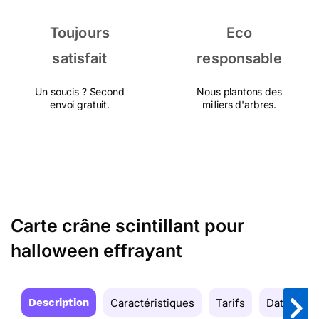
Toujours
Eco
satisfait
responsable
Un soucis ? Second
Nous plantons des
envoi gratuit.
milliers d'arbres.
Carte crâne scintillant pour
halloween effrayant
Description
Caractéristiques
Tarifs
Date de la