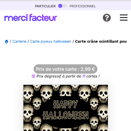
particulier
professionnel
🏠
/
Carterie
/
Carte joyeux halloween
/
Carte crâne scintillant pour
Prix de votre carte :
2,99
€
Prix dégressif à partir de
11
cartes !