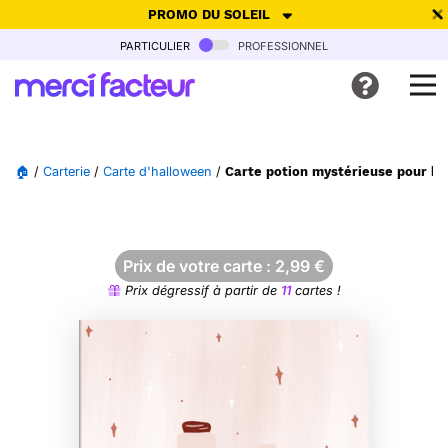
PROMO DU SOLEIL
particulier
professionnel
-30% de réduction avec le code
SUMMER26
pour envoyer des
cartes ensoleillées, jusqu'au 6 Août !
Envoyer des cartes
🏠
/
Carterie
/
Carte d'halloween
/
Carte potion mystérieuse pour h
Ne plus afficher
Prix de votre carte :
2,99
€
Prix dégressif à partir de
11
cartes !