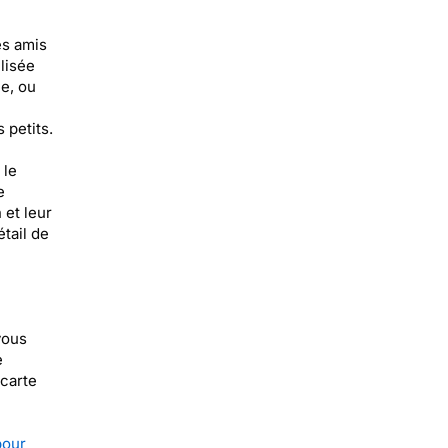
es amis
lisée
me, ou
 petits.
 le
e
 et leur
tail de
vous
e
 carte
pour