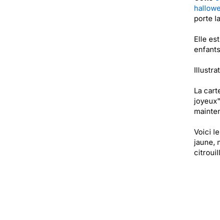
hallow
porte l
Elle es
enfants
Illustra
La cart
joyeux"
mainten
Voici l
jaune, 
citroui