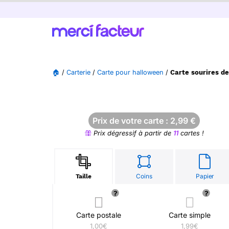
🏠
/
Carterie
/
Carte pour halloween
/
Carte sourires de
Prix de votre carte :
2,99
€
Prix dégressif à partir de
11
cartes !
Coins
Papier
Taille
Carte postale
Carte simple
1,00€
1,99€