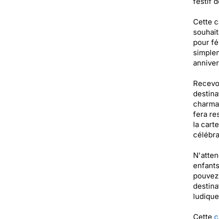
festif 
Cette c
souhait
pour fé
simplem
annivers
Recevoi
destina
charman
fera re
la cart
célébra
N'atten
enfants
pouvez 
destina
ludique
Cette
c