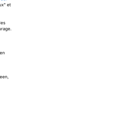
ux" et
les
urage.
een
ween,