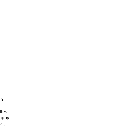
la
lles
Happy
rit