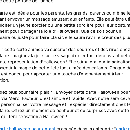
de cette période de l’année.
arte est idéale pour les parents, les grands-parents ou même l
ant envoyer un message amusant aux enfants. Elle peut être uti
liciter un jeune sorcier ou une petite sorcière pour leur costu
ent pour partager la joie d'Halloween. Que ce soit pour un
aire ou juste pour faire plaisir, elle saura ravir le cœur des plus
r cette carte animée va susciter des sourires et des rires chez
taire. Imaginez la joie sur le visage d’un enfant découvrant cett
te représentation d’Halloween ! Elle stimulera leur imagination
ssentir la magie de cette fête tant aimée des enfants. Chaque dé
e est conçu pour apporter une touche d’enchantement à leur
tion.
dez plus pour faire plaisir ! Envoyer cette carte Halloween pour
 via Merci Facteur, c'est simple et rapide. Avec notre service, 
personnaliser votre message et l'expédier directement chez l
taire. Offrez un moment de bonheur et de surprises avec cette
 qui fera sensation à Halloween !
arte halloween pour enfant
proposée dans la catégorie "
carte 