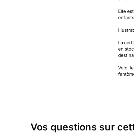
Elle es
enfants
Illustra
La cart
en stoc
destinat
Voici l
fantôme
Vos questions sur cet