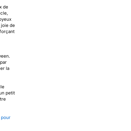
x de
cle,
joyeux
 joie de
forçant
ween.
 par
er la
le
un petit
tre
 pour