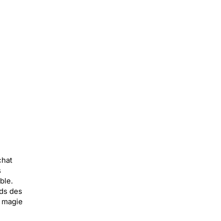
chat
s
ble.
rds des
a magie