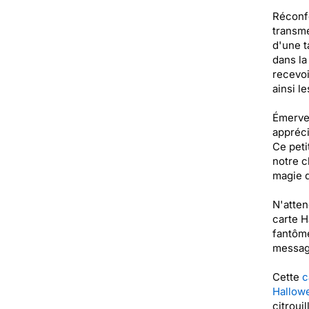
Réconfo
transme
d'une t
dans la
recevoi
ainsi le
Émervei
appréci
Ce peti
notre c
magie d
N'atten
carte H
fantôme
message
Cette
c
Hallowe
citroui