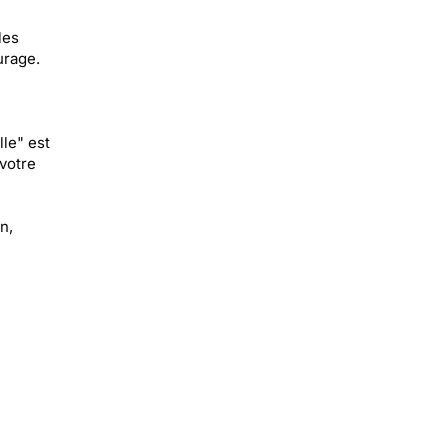
les
urage.
le" est
votre
n,