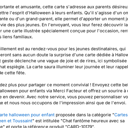
rtante et amusante, cette carte s'adresse aux parents désireu
ttre l'esprit d'Halloween à leurs enfants. Qu'il s'agisse d'un on
ante ou d'un grand-parent, elle permet d'apporter un moment 
 vie des plus jeunes. En l'envoyant, vous leur ferez découvrir la
r une carte illustrée spécialement conçue pour l'occasion, ren
s liens familiaux.
llement est au rendez-vous pour les jeunes destinataires, qui
eront sans aucun doute la surprise d'une carte dédiée à Hallo
t geste déclenche une vague de joie et de rires, ici symbolisée
hat espiègle. La carte saura illuminer leur journée et leur rappel
e cette fête.
dez plus pour partager ce moment convivial ! Envoyez cette bel
alloween pour enfants via Merci Facteur et offrez un sourire à 
 en devenir. Avec notre service, vous pouvez personnaliser vo
 et nous nous occupons de l'impression ainsi que de l'envoi.
arte halloween pour enfant
proposée dans la catégorie "
Cartes
en et Toussaint
" est intitulée "Chat fantôme heureux avec sa
lle" et porte la référence produit "CARD-10179".