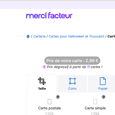
🏠
/
Carterie
/
Cartes pour Halloween et Toussaint
/
Cart
Prix de votre carte :
2,99
€
Prix dégressif à partir de
11
cartes !
Coins
Papier
Taille
Carte postale
Carte simple
1,00€
1,99€