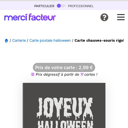
particulier
professionnel
🏠
/
Carterie
/
Carte postale halloween
/
Carte chauves-souris rigolo
Prix de votre carte :
2,99
€
Prix dégressif à partir de
11
cartes !