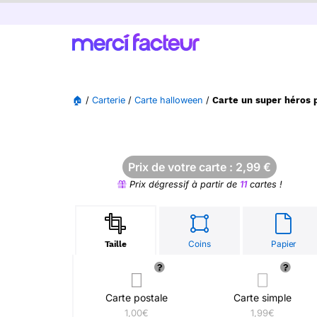
🏠
/
Carterie
/
Carte halloween
/
Carte un super héros
Prix de votre carte :
2,99
€
Prix dégressif à partir de
11
cartes !
Coins
Papier
Taille
Carte postale
Carte simple
1,00€
1,99€