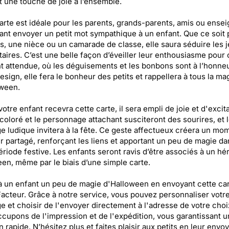
t une touche de joie à l’ensemble.
arte est idéale pour les parents, grands-parents, amis ou ense
ant envoyer un petit mot sympathique à un enfant. Que ce soit 
ils, une nièce ou un camarade de classe, elle saura séduire les 
taires. C’est une belle façon d’éveiller leur enthousiasme pour 
nt attendue, où les déguisements et les bonbons sont à l’honne
design, elle fera le bonheur des petits et rappellera à tous la ma
oween.
otre enfant recevra cette carte, il sera empli de joie et d'excita
coloré et le personnage attachant susciteront des sourires, et 
 ludique invitera à la fête. Ce geste affectueux créera un mo
 partagé, renforçant les liens et apportant un peu de magie da
ériode festive. Les enfants seront ravis d’être associés à un hé
en, même par le biais d’une simple carte.
à un enfant un peu de magie d'Halloween en envoyant cette car
acteur. Grâce à notre service, vous pouvez personnaliser votr
 et choisir de l'envoyer directement à l'adresse de votre choi
cupons de l'impression et de l'expédition, vous garantissant u
on rapide. N’hésitez plus et faites plaisir aux petits en leur envo