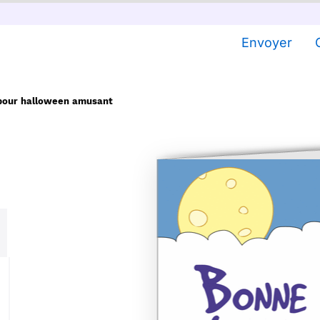
Envoyer
 pour halloween amusant