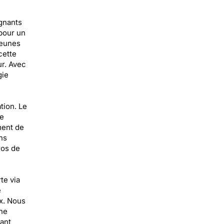
ignants
pour un
jeunes
cette
ur. Avec
gie
tion. Le
le
ment de
ns
ros de
te via
e
x. Nous
ne
yant