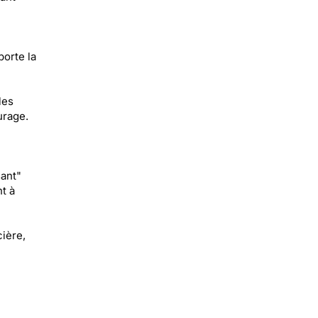
porte la
les
urage.
ant"
t à
cière,