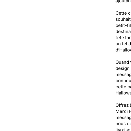
ajoutan
Cette c
souhait
petit-f
destina
fête ta
un tel 
d’Hall
Quand v
design 
message
bonheur
cette p
Hallowe
Offrez 
Merci F
message
nous oc
livrais