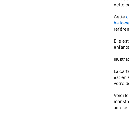
cette c
Cette
c
hallow
référe
Elle es
enfants
Illustra
La cart
est en 
votre de
Voici l
monstre
amusem