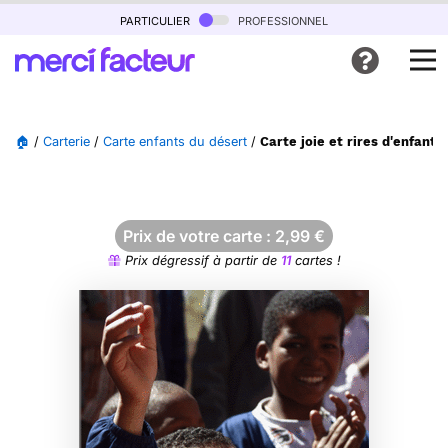
particulier
professionnel
🏠
/
Carterie
/
Carte enfants du désert
/
Carte joie et rires d'enfants
Prix de votre carte :
2,99
€
Prix dégressif à partir de
11
cartes !