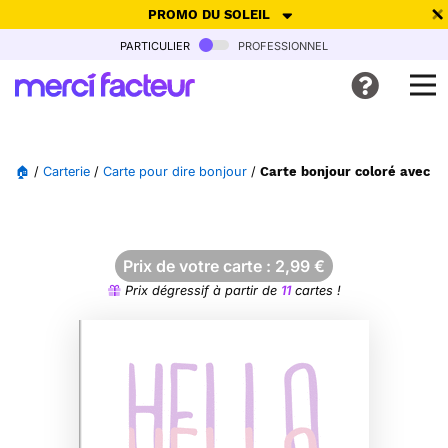
PROMO DU SOLEIL
particulier
professionnel
-30% de réduction avec le code
SUMMER26
pour envoyer des
cartes ensoleillées, jusqu'au 6 Août !
Envoyer des cartes
🏠
/
Carterie
/
Carte pour dire bonjour
/
Carte bonjour coloré avec u
Ne plus afficher
Prix de votre carte :
2,99
€
Prix dégressif à partir de
11
cartes !