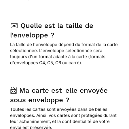
refaire....
✉️ Quelle est la taille de
⭐⭐⭐⭐⭐ Le 17/05/2020 : Rapport qualité prix super
raisonnable, qualité photo parfaite, livraison
l'enveloppe ?
parfaite, cartes magnifique. Site extraordinaire
La taille de l'enveloppe dépend du format de la carte
j’adore !!!
sélectionnée. L'enveloppe sélectionnée sera
toujours d'un format adapté à la carte (formats
d'enveloppes C4, C5, C6 ou carré).
⭐⭐⭐⭐⭐ Le 16/05/2020 : Merci pour la carte
offerte
📨 Ma carte est-elle envoyée
⭐⭐⭐⭐⭐ Le 16/05/2020 : Service top !! Rien à dire.
sous enveloppe ?
Toutes les cartes sont envoyées dans de belles
⭐⭐⭐⭐⭐ Le 16/05/2020 : Service rapide, efficace
enveloppes. Ainsi, vos cartes sont protégées durant
et très jolie attention de la part du site lors du
leur acheminement, et la confidentialité de votre
confinement! Ma famille a énormément apprécié!
envoi est préservée.