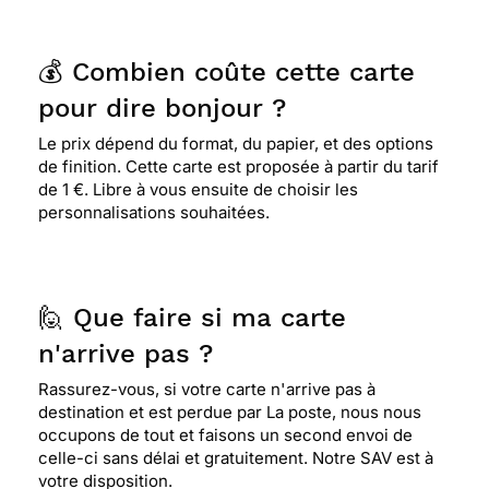
⭐⭐⭐⭐⭐ Le 18/05/2020 : parfait nous avons adoré
💰 Combien coûte cette carte
pour dire bonjour ?
⭐⭐⭐⭐⭐ Le 17/05/2020 : Rapide et ma grand mère
Le prix dépend du format, du papier, et des options
était ravie !
de finition. Cette carte est proposée à partir du tarif
de 1 €. Libre à vous ensuite de choisir les
personnalisations souhaitées.
⭐⭐⭐⭐⭐ Le 17/05/2020 : la carte postale a été
reçue en très peu de temps.
🙋 Que faire si ma carte
⭐⭐⭐⭐⭐ Le 17/05/2020 : Super joli mais un peu
n'arrive pas ?
long. En ce moment de crise, on le comprends !
Top
Rassurez-vous, si votre carte n'arrive pas à
destination et est perdue par La poste, nous nous
occupons de tout et faisons un second envoi de
celle-ci sans délai et gratuitement. Notre SAV est à
⭐⭐⭐⭐⭐ Le 17/05/2020 : Parfait! La carte a été reçu
votre disposition.
rapidement au grand plaisir du destinataire. A