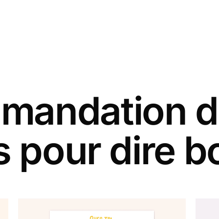
andation d
s pour dire b