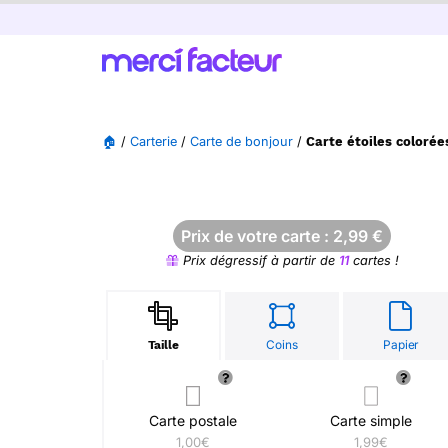
🏠
/
Carterie
/
Carte de bonjour
/
Carte étoiles colorée
Prix de votre carte :
2,99
€
Prix dégressif à partir de
11
cartes !
Coins
Papier
Taille
Carte postale
Carte simple
1,00€
1,99€