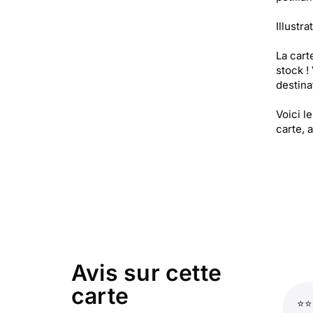
Illustra
La cart
stock !
destinat
Voici l
carte, 
Avis sur cette
carte
⭐⭐⭐