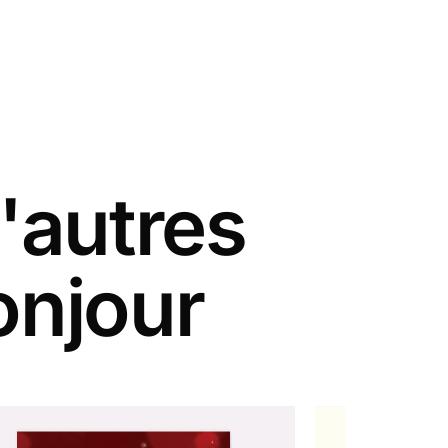
'autres
onjour