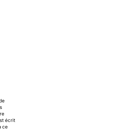
 de
s
re
st écrit
à ce