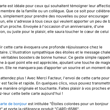
arte est idéale pour ceux qui souhaitent témoigner leur affecti
 membre de la famille ou un collègue. Que ce soit pour célébre
e, simplement pour prendre des nouvelles ou pour encourager
un, elle s'adresse à tous ceux qui veulent apporter un peu de
e d'un proche. Envoyée à l'occasion d'un anniversaire, d'une
on, ou juste pour le plaisir, elle saura toucher le cœur de celui 
r cette carte évoquera une profonde réjouissance chez le
taire. L'illustration sympathique des étoiles et le message chal
 véritables boosters de bonne humeur. Ce geste simple rappelle
e à quel point elle est appréciée, ajoutant une touche de magi
en. Elle ne manquera pas d’apporter un sourire et un moment de
'attendez plus ! Avec Merci Facteur, l'envoi de cette carte pour
 est facile et rapide. En quelques clics, vous pouvez transmett
 manière originale et touchante. Faites plaisir à vos proches e
-leur cette belle carte aujourd'hui !
arte de bonjour
est intitulée "Étoiles colorées pour un bonjour
nt" et porte la référence produit "CARD-6586".