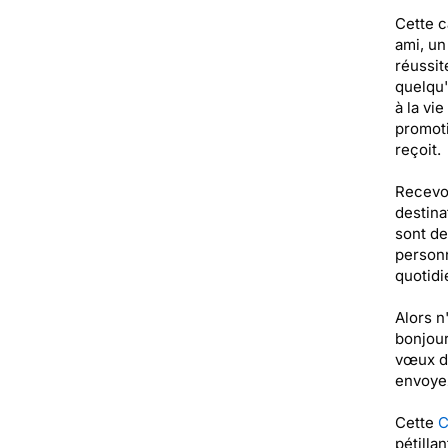
Cette c
ami, un
réussit
quelqu'
à la vi
promoti
reçoit.
Recevoi
destina
sont de
personn
quotidi
Alors n
bonjour
vœux de
envoyez
Cette
C
pétilla