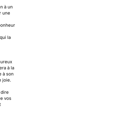
on à un
r une
 bonheur
qui la
eureux
ra à la
e à son
 joie.
 dire
re vos
t