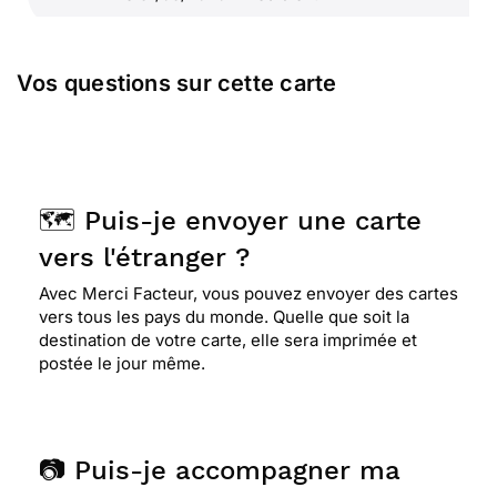
⭐⭐⭐⭐
Le 20/03/2020 : Belle carte
Vos questions sur cette carte
⭐⭐⭐⭐
Le 12/03/2020 : Très sympa pour une
petite dâme âgée
🗺️ Puis-je envoyer une carte
vers l'étranger ?
⭐⭐⭐⭐⭐ Le 29/01/2020 : Très jolie carte que j'ai
envoyée à mes grands-parents
Avec Merci Facteur, vous pouvez envoyer des cartes
vers tous les pays du monde. Quelle que soit la
destination de votre carte, elle sera imprimée et
⭐⭐⭐⭐
Le 22/01/2020 : Top,
postée le jour même.
⭐⭐⭐⭐⭐ Le 19/11/2019 : Jolie carte cette mésange
bleu sur une branche fleurie est un message
📷 Puis-je accompagner ma
d'espoir et la beauté et couleur de la nature.