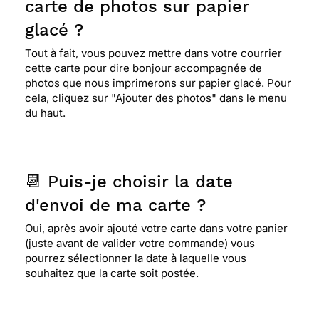
carte de photos sur papier
merci
glacé ?
Tout à fait, vous pouvez mettre dans votre courrier
⭐⭐⭐⭐
Le 09/11/2019 : Jolie
cette carte pour dire bonjour accompagnée de
photos que nous imprimerons sur papier glacé. Pour
cela, cliquez sur "Ajouter des photos" dans le menu
⭐⭐⭐⭐⭐ Le 06/11/2019 : SUPER !!!!!!!
du haut.
⭐⭐⭐⭐⭐ Le 12/10/2019 : Le choix de lettre et de
carte est varié ,vous êtes pour moi très efficace
📆 Puis-je choisir la date
et réactif , merci
d'envoi de ma carte ?
Oui, après avoir ajouté votre carte dans votre panier
⭐⭐⭐⭐
Le 04/10/2019 : Jolie carte pour une amie
(juste avant de valider votre commande) vous
eloignee
pourrez sélectionner la date à laquelle vous
souhaitez que la carte soit postée.
⭐⭐⭐⭐
Le 24/09/2019 : Ma tante adore les
oiseaux, elle sera contente de mon choix ...