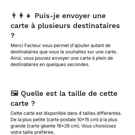
👨‍👩‍👧 Puis-je envoyer une
⭐⭐⭐⭐⭐ Le 02/09/2020 : Carte parfaite pour
souhaiter un bon rétablissement.
carte à plusieurs destinataires
?
⭐⭐⭐⭐
Le 15/05/2020 : Délicate et rafinée
Merci Facteur vous permet d'ajouter autant de
destinataires que vous le souhaitez sur une carte.
Ainsi, vous pouvez envoyer une carte à plein de
destinataires en quelques secondes.
⭐⭐⭐⭐
Le 16/04/2020 : Simple et sérieux...
pratique. Surtout pendant le confinement, ça
permet d envoyer une carte à un membre de la
famille... par exemple sans se déplacer... ????????
🖼️ Quelle est la taille de cette
carte ?
⭐⭐⭐⭐
Le 01/04/2020 : Simple comme j'aime
Cette carte est disponible dans 4 tailles différentes.
De la plus petite (carte postale 10x15 cm) à la plus
grande (carte géante 18x26 cm). Vous choisissez
⭐⭐⭐⭐
Le 17/01/2020 : Sobre et élégante
votre taille préférée.