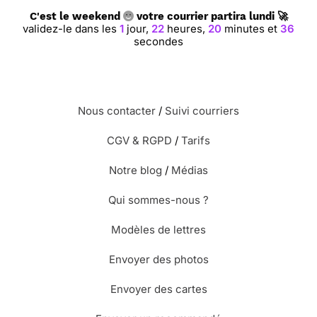
C'est le weekend
votre courrier partira lundi 🚀
⭐⭐⭐⭐⭐ Le 02/03/2015 : Simplicité et parlante
validez-le dans les
1
jour,
22
heures,
20
minutes et
36
secondes
⭐⭐⭐⭐
Le 18/03/2014 : Très jolie et simple pour
un rétablissement
Nous contacter
/
Suivi courriers
CGV & RGPD
/
Tarifs
⭐⭐⭐⭐
Le 26/10/2013 : Couleurs vives et
féminines, tout en étant sobres, sympa!
Notre blog
/
Médias
Qui sommes-nous ?
⭐⭐⭐⭐
Le 23/10/2013 : Le geste et la couleur
Modèles de lettres
⭐⭐⭐⭐
Le 17/10/2013 : Très colorée pour donner
Envoyer des photos
courage à une amie qui doit subir une intervention
.
Envoyer des cartes