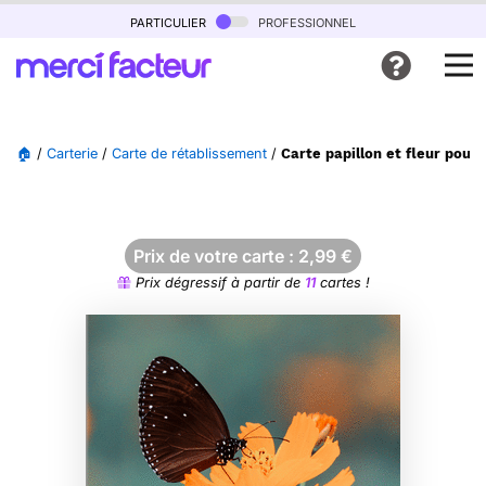
particulier
professionnel
🏠
/
Carterie
/
Carte de rétablissement
/
Carte papillon et fleur pour 
Prix de votre carte :
2,99
€
Prix dégressif à partir de
11
cartes !