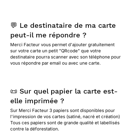
⭐⭐⭐⭐⭐ Le 14/01/2020 : Les cartes sont très
belles, l'envoi et la réception très rapide
💬 Le destinataire de ma carte
peut-il me répondre ?
⭐⭐⭐⭐⭐ Le 21/10/2019 : Merci à Super Facteur
Merci Facteur vous permet d'ajouter gratuitement
d'exister et de continuer à s'occuper de nos
sur votre carte un petit "QRcode" que votre
courriers et de nous faciliter la vie. Le seul petit
destinataire pourra scanner avec son téléphone pour
regret que j'ai, c'est que vos modèles de carte
vous répondre par email ou avec une carte.
traditionnelle, anniversaire..ne changent pas.
⭐⭐⭐⭐
Le 05/10/2019 : Simple mais montre toute
📜 Sur quel papier la carte est-
l'attention que l'on a à l'égard de la personne
concernée
elle imprimée ?
Sur Merci Facteur 3 papiers sont disponibles pour
l'impression de vos cartes (satiné, nacré et création)
⭐⭐⭐⭐⭐ Le 27/07/2019 : Jolie
Tous ces papiers sont de grande qualité et labellisés
contre la déforestation.