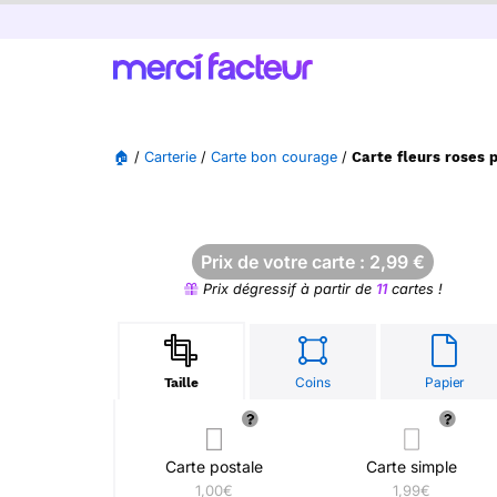
🏠
/
Carterie
/
Carte bon courage
/
Carte fleurs roses 
Prix de votre carte :
2,99
€
Prix dégressif à partir de
11
cartes !
Coins
Papier
Taille
Carte postale
Carte simple
1,00€
1,99€