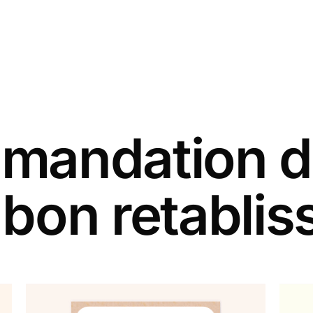
andation d
 bon retabli