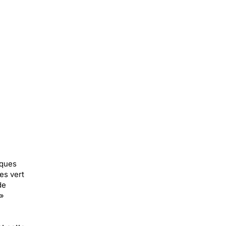
iques
es vert
de
 »