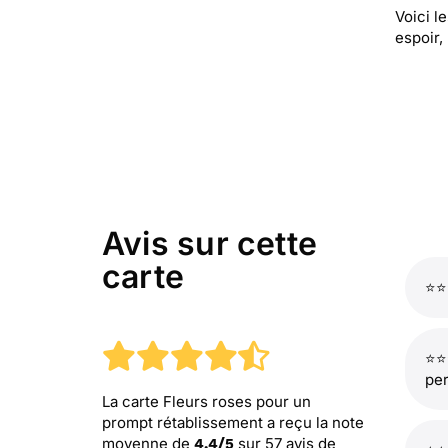
Voici l
espoir,
Avis sur cette
carte
⭐⭐
⭐⭐
pe
La carte Fleurs roses pour un
prompt rétablissement
a reçu la note
moyenne de
sur
57
avis de
4.4
/
5