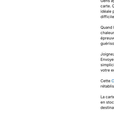
Gens ay
carte. 
idéale 
diffici
Quand l
chaleur 
épreuve
guériso
Joignez
Envoyez
simplic
votre e
Cette
C
rétabli
La cart
en stoc
destinat