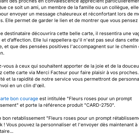
ant des proches en convalescence apprécient particulièremen
Que ce soit un ami, un membre de la famille ou un collègue, elle
pour envoyer un message chaleureux et réconfortant lors de 
les. Elle permet de garder le lien et de montrer que vous pensez 
e destinataire découvrira cette belle carte, il ressentira une v
et d’affection. Elle lui rappellera qu'il n'est pas seul dans cette
, et que des pensées positives l'accompagnent sur le chemin 
n.
-vous à ceux qui souhaitent apporter de la joie et de la douceu
 cette carte via Merci Facteur pour faire plaisir à vos proches.
ité et la rapidité de notre service vous permettront de personna
nvoi en un clin d'œil.
arte bon courage
est intitulée "Fleurs roses pour un prompt
ssement" et porte la référence produit "CARD-2750".
e bon retablissement "Fleurs roses pour un prompt rétablissem
k ! Vous pouvez la personnaliser et l'envoyer dès maintenant à 
aire...