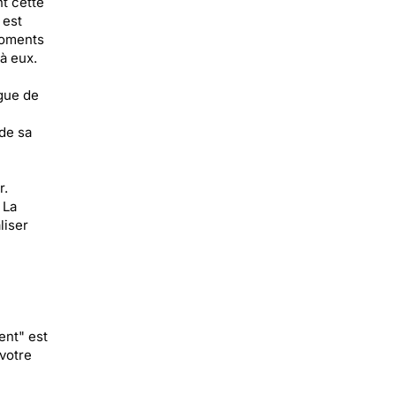
t cette
 est
moments
à eux.
ague de
de sa
r.
 La
liser
ent" est
votre