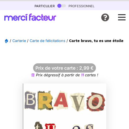
particulier
professionnel
🏠
/
Carterie
/
Carte de félicitations
/
Carte bravo, tu es une étoile bri
Prix de votre carte :
2,99
€
Prix dégressif à partir de
11
cartes !