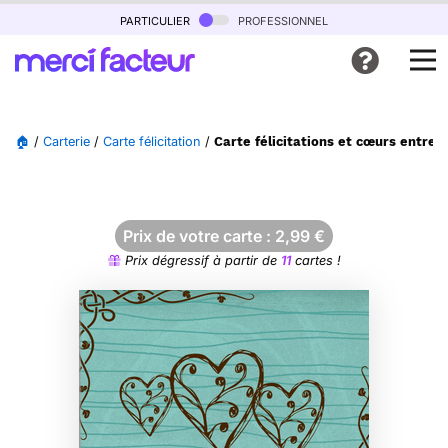
particulier
professionnel
🏠
/
Carterie
/
Carte félicitation
/
Carte félicitations et cœurs entrel
Prix de votre carte :
2,99
€
Prix dégressif à partir de
11
cartes !