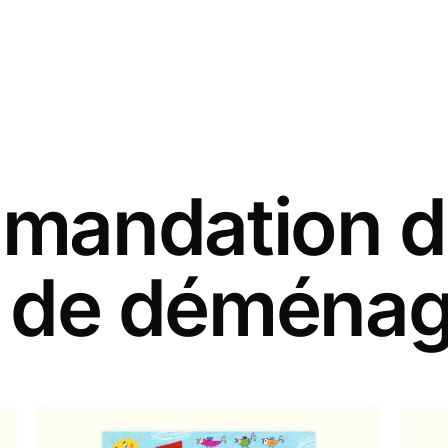
andation d
s de déména