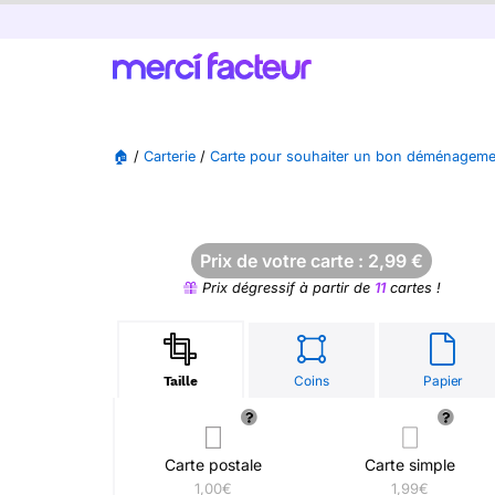
🏠
/
Carterie
/
Carte pour souhaiter un bon déménageme
Prix de votre carte :
2,99
€
Prix dégressif à partir de
11
cartes !
Coins
Papier
Taille
Carte postale
Carte simple
1,00€
1,99€