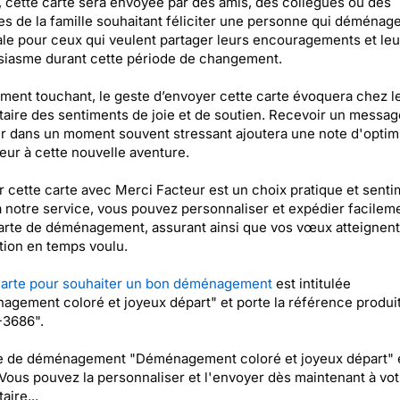
, cette carte sera envoyée par des amis, des collègues ou des
 de la famille souhaitant féliciter une personne qui déménage.
ale pour ceux qui veulent partager leurs encouragements et leu
siasme durant cette période de changement.
ment touchant, le geste d’envoyer cette carte évoquera chez l
taire des sentiments de joie et de soutien. Recevoir un messag
 dans un moment souvent stressant ajoutera une note d'optim
eur à cette nouvelle aventure.
 cette carte avec Merci Facteur est un choix pratique et senti
 notre service, vous pouvez personnaliser et expédier facilem
arte de déménagement, assurant ainsi que vos vœux atteignent
tion en temps voulu.
arte pour souhaiter un bon déménagement
est intitulée
gement coloré et joyeux départ" et porte la référence produi
3686".
te de déménagement "Déménagement coloré et joyeux départ" 
 Vous pouvez la personnaliser et l'envoyer dès maintenant à vot
aire...