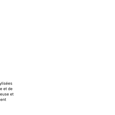
ylisées
e et de
reuse et
ment