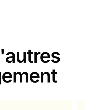
'autres
gement