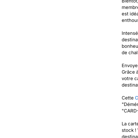
Bientôt
membres
est idé
enthou
Intensé
destina
bonheur
de chal
Envoyer
Grâce à
votre c
destina
Cette
C
"Déména
"CARD-
La car
stock !
destinat