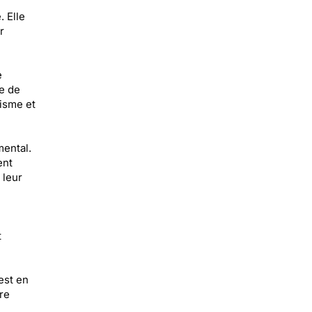
 Elle
r
e
e de
isme et
mental.
ent
 leur
t
est en
re